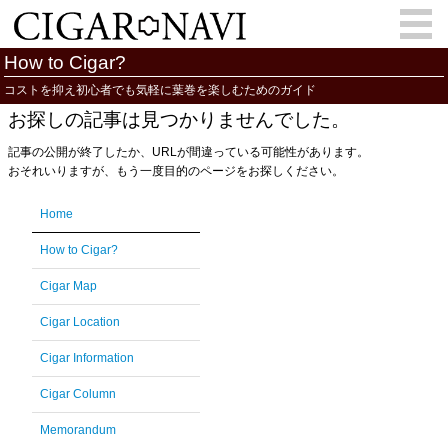
How to Cigar?
コストを抑え初心者でも気軽に葉巻を楽しむためのガイド
お探しの記事は見つかりませんでした。
会員登録
お問い合わせ
サインイン
記事の公開が終了したか、URLが間違っている可能性があります。
How to Cigar?
Cigar Location
おそれいりますが、もう一度目的のページをお探しください。
Cigar Information
Cigar Column
Home
How to Cigar?
Memorandum
葉巻人
Cigar Map
Cigar Map
Cigar Location
Cigar Information
Cigar Column
Memorandum