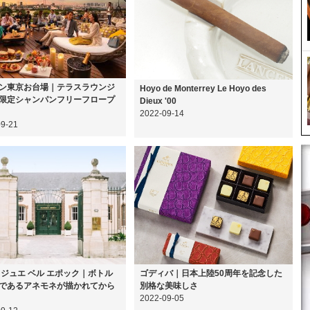
ン東京お台場｜テラスラウンジ
Hoyo de Monterrey Le Hoyo des
限定シャンパンフリーフロープ
Dieux '00
2022-09-14
09-21
 ジュエ ベル エポック｜ボトル
ゴディバ｜日本上陸50周年を記念した
であるアネモネが描かれてから
別格な美味しさ
2022-09-05