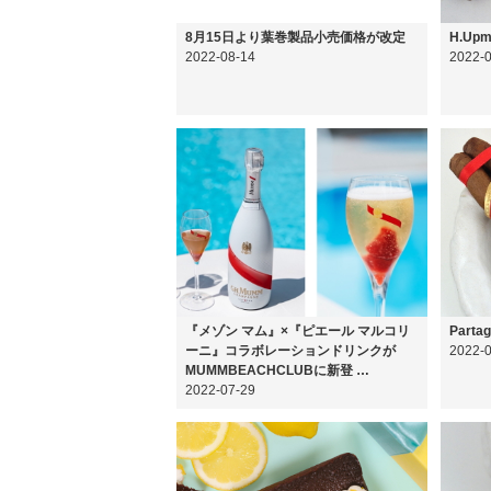
8月15日より葉巻製品小売価格が改定
H.Upm
2022-08-14
2022-
『メゾン マム』×『ピエール マルコリ
Partag
ーニ』コラボレーションドリンクが
2022-
MUMMBEACHCLUBに新登 …
2022-07-29