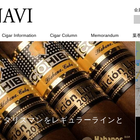
会
Cigar Information
Cigar Column
Memorandum
葉