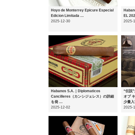
Hoyo de Monterrey Epicure Especial
Haba
Edicion Limitada …
EL 
2025-12-30
2025-
Habanos S.A.｜Diplomaticos
“伝説
Cancilleres（カンシジェレス）の詳細
オブ 
を発 …
少量入
2025-12-02
2025-1