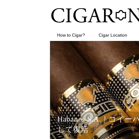
How to Cigar?
Cigar Location
Habanos S.A.｜
して復活