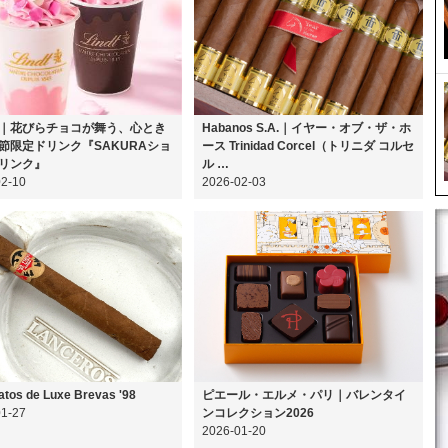
｜花びらチョコが舞う、心とき
Habanos S.A.｜イヤー・オブ・ザ・ホ
節限定ドリンク『SAKURAショ
ース Trinidad Corcel（トリニダ コルセ
リンク』
ル …
02-10
2026-02-03
atos de Luxe Brevas '98
ピエール・エルメ・パリ｜バレンタイ
01-27
ンコレクション2026
2026-01-20