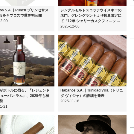
nos S.A.｜Punch プリンセサス
シングルモルトスコッチウイスキーの
2025をキプロスで世界初公開
名門、グレングラントより数量限定に
12-09
て「12年 シェリーカスクフィニッ …
2025-12-06
”がボトルに宿る。『レジェンド
Habanos S.A.｜Trinidad Villa（トリニ
キューバン ラム』、2025年も極
ダ ヴィジャ）の詳細を発表
荷
2025-11-18
1-21