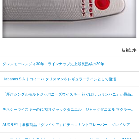
新着記事
グレンモーレンジィ30年、ラインナップ史上最長熟成の30年
Habanos S.A.｜コイーバ タリスマンをレギュラーラインとして復活
「厚岸シングルモルトジャパニーズウイスキー 花ぐはし カリンパニ」が最高金賞、ジャパングランプリ受賞
テネシーウイスキーの代名詞 ジャックダニエル「ジャックダニエル マクラーレン2026ラベル」を数量限定発売
AUDREY｜看板商品「グレイシア」にチョコミントフレーバー「グレイシア チョコミンティ」が新登場