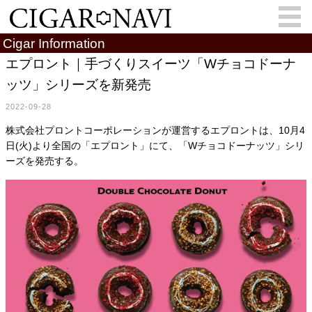
Cigar Information
エプロント｜手づくりスイーツ「Wチョコドーナ
ッツ」シリーズを新発売
会員登録
お問い合わせ
サインイン
2022-09-28
How to Cigar?
Cigar Location
株式会社プロントコーポレーションが運営するエプロントは、10月4
日(火)より全国の「エプロント」にて、「Wチョコドーナッツ」シリ
Cigar Information
Cigar Column
ーズを発売する。
Memorandum
葉巻人
Cigar Map