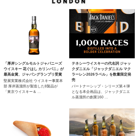
「厚岸シングルモルトジャパニーズ
テネシーウイスキーの代名詞 ジャッ
ウイスキー 花ぐはし カリンパニ」が
クダニエル「ジャックダニエル マク
最高金賞、ジャパングランプリ受賞
ラーレン2026ラベル」を数量限定発
売
堅展実業株式会社 ウイスキー事業本
部 厚岸蒸溜所が製造した8製品が
パートナーシップ・シリーズ第４弾
「東京ウイスキー＆ …
となる本企画品は、ジャックダニエ
ル蒸溜所の創業160 …