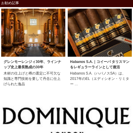
お勧め記事
グレンモーレンジィ30年、ラインナ
Habanos S.A.｜コイーバ タリスマン
ップ史上最長熟成の30年
をレギュラーラインとして復活
木材の仕上げと樽の選定に不可欠な
Habanos S.A.（ハバノスSA）は、
知識と専門技術を要して丹念に仕上
2017年のEL（エディシオン・リミタ
げられた逸品
ー …