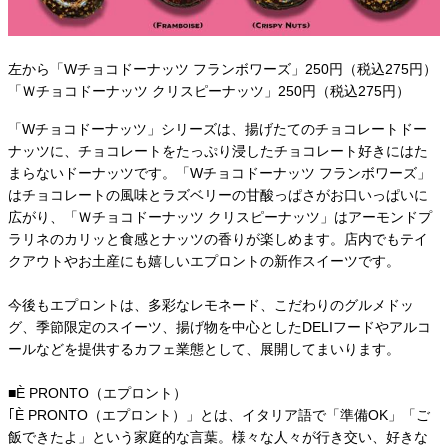
左から「Wチョコドーナッツ フランボワーズ」250円（税込275円）
「Ｗチョコドーナッツ クリスピーナッツ」250円（税込275円）
「Wチョコドーナッツ」シリーズは、揚げたてのチョコレートドー
ナッツに、チョコレートをたっぷり浸したチョコレート好きにはた
まらないドーナッツです。「Wチョコドーナッツ フランボワーズ」
はチョコレートの風味とラズベリーの甘酸っぱさがお口いっぱいに
広がり、「Ｗチョコドーナッツ クリスピーナッツ」はアーモンドプ
ラリネのカリッと食感とナッツの香りが楽しめます。店内でもテイ
クアウトやお土産にも嬉しいエプロントの新作スイーツです。
今後もエプロントは、多彩なレモネード、こだわりのグルメドッ
グ、季節限定のスイーツ、揚げ物を中心としたDELIフードやアルコ
ールなどを提供するカフェ業態として、展開してまいります。
■È PRONTO（エプロント）
｢È PRONTO（エプロント）」とは、イタリア語で「準備OK」「ご
飯できたよ」という家庭的な言葉。様々な人々が行き交い、好きな