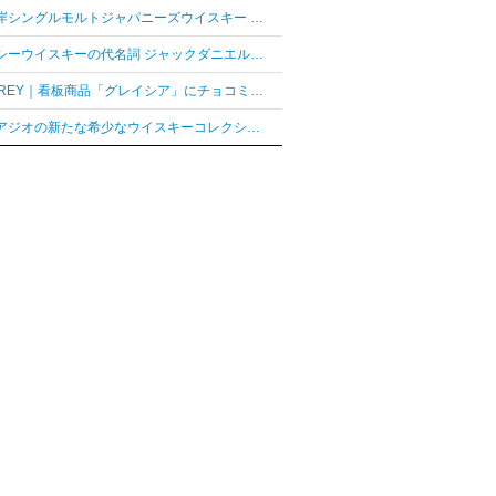
「厚岸シングルモルトジャパニーズウイスキー 花ぐはし カリンパニ」が最高金賞、ジャパングランプリ受賞
テネシーウイスキーの代名詞 ジャックダニエル「ジャックダニエル マクラーレン2026ラベル」を数量限定発売
AUDREY｜看板商品「グレイシア」にチョコミントフレーバー「グレイシア チョコミンティ」が新登場
ディアジオの新たな希少なウイスキーコレクション「レア シリーズ」が2026年7月7日（火）より日本発売