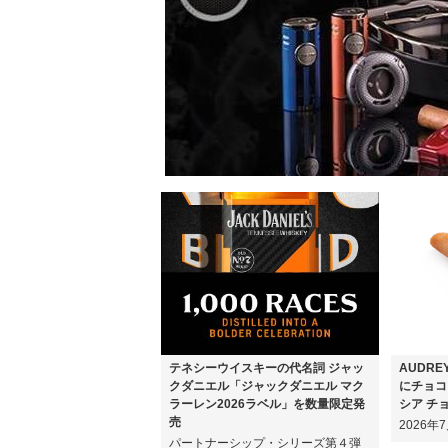
テネシーウイスキーの代名詞 ジャッ
AUDR
クダニエル「ジャックダニエル マク
にチョコ
ラーレン2026ラベル」を数量限定発
シア チ
売
2026
パートナーシップ・シリーズ第４弾