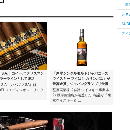
os S.A.｜コイーバ タリスマン
「厚岸シングルモルトジャパニーズ
ラーラインとして復活
ウイスキー 花ぐはし カリンパニ」が
最高金賞、ジャパングランプリ受賞
os S.A.（ハバノスSA）は、
年のEL（エディシオン・リミタ
堅展実業株式会社 ウイスキー事業本
部 厚岸蒸溜所が製造した8製品が「東
京ウイスキー＆ …