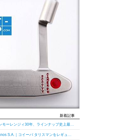
新着記事
グレンモーレンジィ30年、ラインナップ史上最長熟成の30年
Habanos S.A.｜コイーバ タリスマンをレギュラーラインとして復活