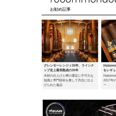
お勧め記事
グレンモーレンジィ30年、ラインナ
Haban
ップ史上最長熟成の30年
をレギュ
木材の仕上げと樽の選定に不可欠な
Haban
知識と専門技術を要して丹念に仕上
2017
げられた逸品
ー …