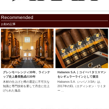
Recommended
お勧め記事
グレンモーレンジィ30年、ラインナ
Habanos S.A.｜コイーバ タリスマン
ップ史上最長熟成の30年
をレギュラーラインとして復活
木材の仕上げと樽の選定に不可欠な
Habanos S.A.（ハバノスSA）は、
知識と専門技術を要して丹念に仕上
2017年のEL（エディシオン・リミタ
げられた逸品
ー …