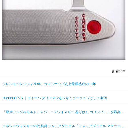
新着記事
グレンモーレンジィ30年、ラインナップ史上最長熟成の30年
Habanos S.A.｜コイーバ タリスマンをレギュラーラインとして復活
「厚岸シングルモルトジャパニーズウイスキー 花ぐはし カリンパニ」が最高金賞、ジャパングランプリ受賞
テネシーウイスキーの代名詞 ジャックダニエル「ジャックダニエル マクラーレン2026ラベル」を数量限定発売