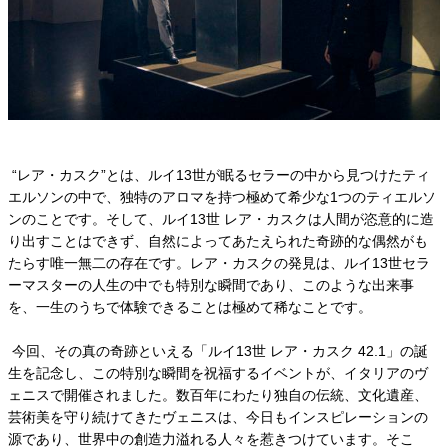
“レア・カスク”とは、ルイ13世が眠るセラーの中から見つけたティ
エルソンの中で、独特のアロマを持つ極めて希少な1つのティエルソ
ンのことです。そして、ルイ13世 レア・カスクは人間が恣意的に造
り出すことはできず、自然によってあたえられた奇跡的な偶然がも
たらす唯一無二の存在です。レア・カスクの発見は、ルイ13世セラ
ーマスターの人生の中でも特別な瞬間であり、このような出来事
を、一生のうちで体験できることは極めて稀なことです。
今回、その真の奇跡といえる「ルイ13世 レア・カスク 42.1」の誕
生を記念し、この特別な瞬間を祝福するイベントが、イタリアのヴ
ェニスで開催されました。数百年にわたり独自の伝統、文化遺産、
芸術美を守り続けてきたヴェニスは、今日もインスピレーションの
源であり、世界中の創造力溢れる人々を惹きつけています。そこ