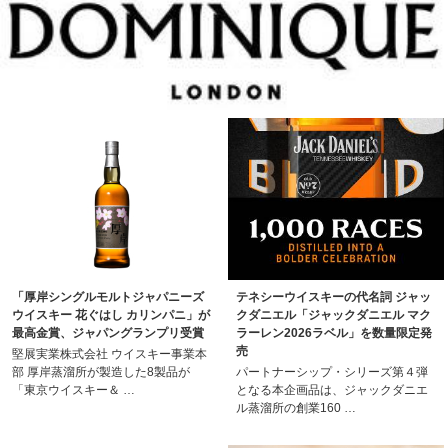
「厚岸シングルモルトジャパニーズ
テネシーウイスキーの代名詞 ジャッ
ウイスキー 花ぐはし カリンパニ」が
クダニエル「ジャックダニエル マク
最高金賞、ジャパングランプリ受賞
ラーレン2026ラベル」を数量限定発
売
堅展実業株式会社 ウイスキー事業本
部 厚岸蒸溜所が製造した8製品が
パートナーシップ・シリーズ第４弾
「東京ウイスキー＆ …
となる本企画品は、ジャックダニエ
ル蒸溜所の創業160 …