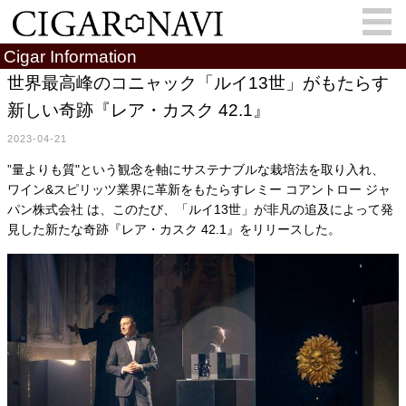
Cigar Information
世界最高峰のコニャック「ルイ13世」がもたらす
新しい奇跡『レア・カスク 42.1』
会員登録
お問い合わせ
サインイン
2023-04-21
How to Cigar?
Cigar Location
”量よりも質"という観念を軸にサステナブルな栽培法を取り入れ、
ワイン&スピリッツ業界に革新をもたらすレミー コアントロー ジャ
Cigar Information
Cigar Column
パン株式会社 は、このたび、「ルイ13世」が非凡の追及によって発
見した新たな奇跡『レア・カスク 42.1』をリリースした。
Memorandum
葉巻人
Cigar Map