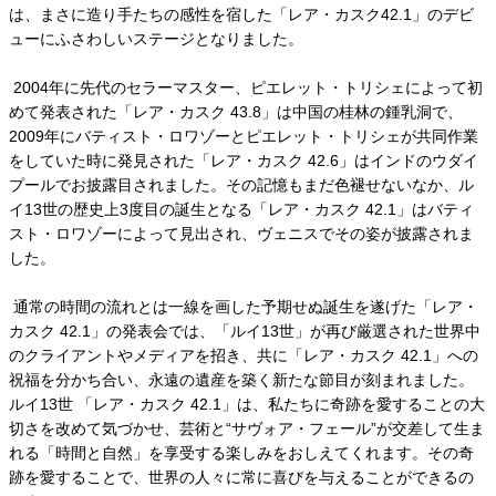
は、まさに造り手たちの感性を宿した「レア・カスク42.1」のデビ
ューにふさわしいステージとなりました。
2004年に先代のセラーマスター、ピエレット・トリシェによって初
めて発表された「レア・カスク 43.8」は中国の桂林の鍾乳洞で、
2009年にバティスト・ロワゾーとピエレット・トリシェが共同作業
をしていた時に発見された「レア・カスク 42.6」はインドのウダイ
プールでお披露目されました。その記憶もまだ色褪せないなか、ル
イ13世の歴史上3度目の誕生となる「レア・カスク 42.1」はバティ
スト・ロワゾーによって見出され、ヴェニスでその姿が披露されま
した。
通常の時間の流れとは一線を画した予期せぬ誕生を遂げた「レア・
カスク 42.1」の発表会では、「ルイ13世」が再び厳選された世界中
のクライアントやメディアを招き、共に「レア・カスク 42.1」への
祝福を分かち合い、永遠の遺産を築く新たな節目が刻まれました。
ルイ13世 「レア・カスク 42.1」は、私たちに奇跡を愛することの大
切さを改めて気づかせ、芸術と“サヴォア・フェール”が交差して生ま
れる「時間と自然」を享受する楽しみをおしえてくれます。その奇
跡を愛することで、世界の人々に常に喜びを与えることができるの