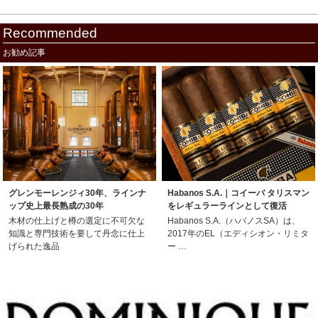
Recommended
お勧め記事
グレンモーレンジィ30年、ラインナ
Habanos S.A.｜コイーバ タリスマン
ップ史上最長熟成の30年
をレギュラーラインとして復活
木材の仕上げと樽の選定に不可欠な
Habanos S.A.（ハバノスSA）は、
知識と専門技術を要して丹念に仕上
2017年のEL（エディシオン・リミタ
げられた逸品
ー …