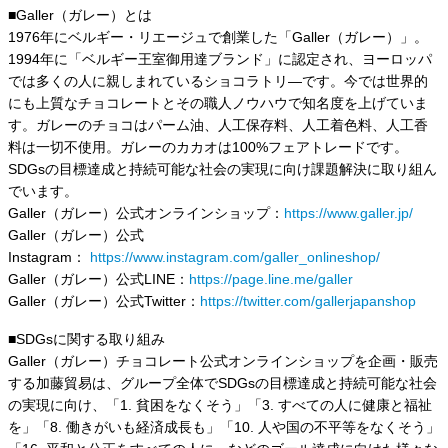
■Galler（ガレー）とは
1976年にベルギー・リエージュで創業した「Galler（ガレー）」。
1994年に「ベルギー王室御用達ブランド」に認定され、ヨーロッパ
では多くの人に親しまれているショコラトリ―です。今では世界的
にも上質なチョコレートとその職人ノウハウで知名度を上げていま
す。ガレーのチョコはパーム油、人工保存料、人工着色料、人工香
料は一切不使用。ガレーのカカオは100%フェアトレードです。
SDGsの目標達成と持続可能な社会の実現に向け課題解決に取り組ん
でいます。
Galler（ガレー）公式オンラインショップ：
https://www.galler.jp/
Galler（ガレー）公式
Instagram：
https://www.instagram.com/galler_onlineshop/
Galler（ガレー）公式LINE：
https://page.line.me/galler
Galler（ガレー）公式Twitter：
https://twitter.com/gallerjapanshop
■SDGsに関する取り組み
Galler（ガレー）チョコレート公式オンラインショップを企画・販売
する加藤貿易は、グループ全体でSDGsの目標達成と持続可能な社会
の実現に向け、「1. 貧困をなくそう」「3. すべての人に健康と福祉
を」「8. 働きがいも経済成長も」「10. 人や国の不平等をなくそう」