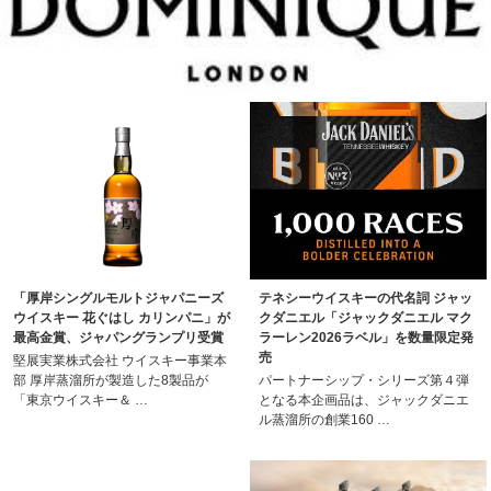
「厚岸シングルモルトジャパニーズ
テネシーウイスキーの代名詞 ジャッ
ウイスキー 花ぐはし カリンパニ」が
クダニエル「ジャックダニエル マク
最高金賞、ジャパングランプリ受賞
ラーレン2026ラベル」を数量限定発
売
堅展実業株式会社 ウイスキー事業本
部 厚岸蒸溜所が製造した8製品が
パートナーシップ・シリーズ第４弾
「東京ウイスキー＆ …
となる本企画品は、ジャックダニエ
ル蒸溜所の創業160 …