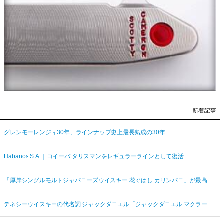
新着記事
グレンモーレンジィ30年、ラインナップ史上最長熟成の30年
Habanos S.A.｜コイーバ タリスマンをレギュラーラインとして復活
「厚岸シングルモルトジャパニーズウイスキー 花ぐはし カリンパニ」が最高金賞、ジャパングランプリ受賞
テネシーウイスキーの代名詞 ジャックダニエル「ジャックダニエル マクラーレン2026ラベル」を数量限定発売