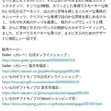
もっと親しんでもらいたい。そんな思いから生まれた燻製カカオミ
ックスナッツ。ナッツは3種類。カリッとした食感でスモーキーな味
わいが広がるアーモンド、ほんのり甘味を感じるミルキーな風味の
カシューナッツ、クリスピーな食感でほのかな苦味を楽しめるクル
ミ。それぞれ大粒のナッツを厳選し、桜のチップでじっくりと燻
製。さらに苦味と甘さのバランスが絶妙なカカオでコーティングし
ました。ビターでスモーキーな香りが、まさに大人のためのデザー
トに相応しい一品です。
販売ページ：
Galler（ガレー）公式オンラインショップ：
https://www.galler.jp/shopdetail/000000000319
Galler（ガレー）楽天市場店：
https://item.rakuten.co.jp/gallershop/gaga005100/
いいものギフトモノプロ公式オンラインショップ：
https://monoprogift.com/view/item/000000000115
いいものギフトモノプロ 楽天市場店：
https://item.rakuten.co.jp/monoproduction/gaga005100/
いいものギフトモノプロYahoo!ショッピング店：
https://store.shopping.yahoo.co.jp/bodycreate/gaga005100.html