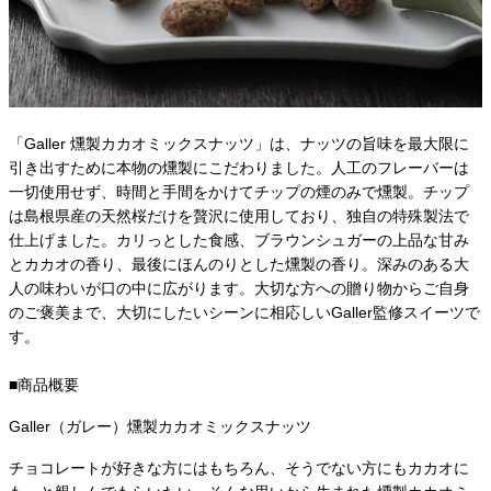
​「Galler 燻製カカオミックスナッツ」は、ナッツの旨味を最大限に
引き出すために本物の燻製にこだわりました。人工のフレーバーは
一切使用せず、時間と手間をかけてチップの煙のみで燻製。チップ
は島根県産の天然桜だけを贅沢に使用しており、独自の特殊製法で
仕上げました。カリっとした食感、ブラウンシュガーの上品な甘み
とカカオの香り、最後にほんのりとした燻製の香り。深みのある大
人の味わいが口の中に広がります。大切な方への贈り物からご自身
のご褒美まで、大切にしたいシーンに相応しいGaller監修スイーツで
す。
■商品概要
Galler（ガレー）燻製カカオミックスナッツ
チョコレートが好きな方にはもちろん、そうでない方にもカカオに