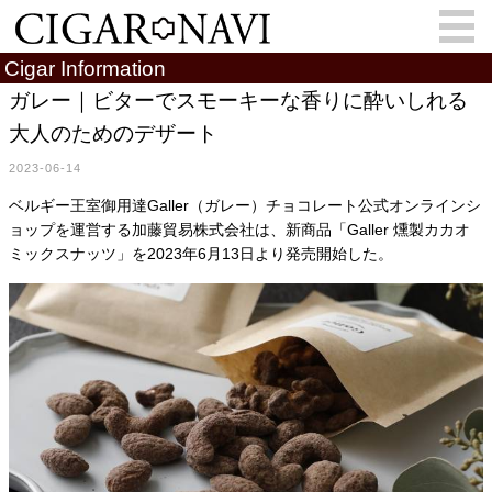
Cigar Information
ガレー｜ビターでスモーキーな香りに酔いしれる
大人のためのデザート
会員登録
お問い合わせ
サインイン
2023-06-14
How to Cigar?
Cigar Location
ベルギー王室御用達Galler（ガレー）チョコレート公式オンラインシ
ョップを運営する加藤貿易株式会社は、新商品「Galler 燻製カカオ
Cigar Information
Cigar Column
ミックスナッツ」を2023年6月13日より発売開始した。
Memorandum
葉巻人
Cigar Map