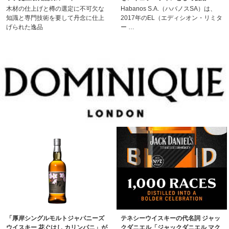
木材の仕上げと樽の選定に不可欠な
Habanos S.A.（ハバノスSA）は、
知識と専門技術を要して丹念に仕上
2017年のEL（エディシオン・リミタ
げられた逸品
ー …
「厚岸シングルモルトジャパニーズ
テネシーウイスキーの代名詞 ジャッ
ウイスキー 花ぐはし カリンパニ」が
クダニエル「ジャックダニエル マク