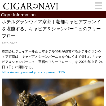
Cigar Information
ホテルグランヴィア京都｜老舗キャビアブランド
を堪能する、キャビア＆シャンパーニュのフリー
会員登録
お問い合わせ
サインイン
フロー
How to Cigar?
Cigar Location
2023-08-25
Cigar Information
Cigar Column
株式会社ジェイアール西日本ホテル開発が運営するホテルグランヴ
ィア京都は、キャビアとシャンパーニュを心ゆくまで楽しむ「キャ
Memorandum
葉巻人
ビア＆シャンパーニュ～至福のフリーフロー～」を 2023 年 9 月 24
日（日）に開催する。
Cigar Map
https://www.granvia-kyoto.co.jp/event/123/