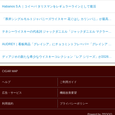
Habanos S.A.｜コイーバ タリスマンをレギュラーラインとして復活
「厚岸シングルモルトジャパニーズウイスキー 花ぐはし カリンパニ」が最高金賞、ジャパングランプリ受賞
テネシーウイスキーの代名詞 ジャックダニエル「ジャックダニエル マクラーレン2026ラベル」を数量限定発売
AUDREY｜看板商品「グレイシア」にチョコミントフレーバー「グレイシア チョコミンティ」が新登場
ディアジオの新たな希少なウイスキーコレクション「レア シリーズ」が2026年7月7日（火）より日本発売
CIGAR MAP
ヘルプ
ご利用ガイド
広告・サービス
機能改善要望
利用規約
プライバシーポリシー
Powerd by ZEQOO