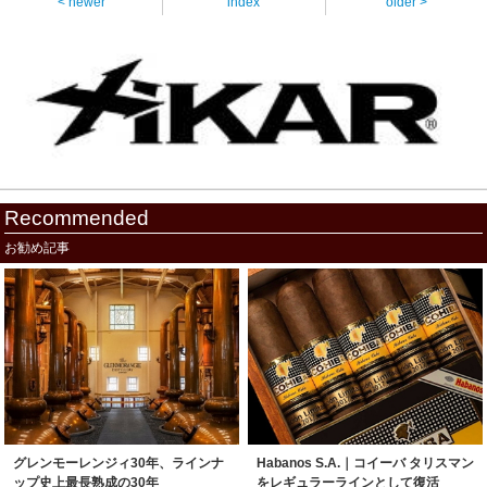
< newer
index
older >
Recommended
お勧め記事
グレンモーレンジィ30年、ラインナ
Habanos S.A.｜コイーバ タリスマン
ップ史上最長熟成の30年
をレギュラーラインとして復活