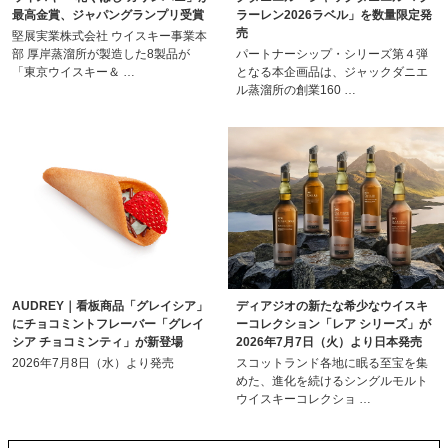
最高金賞、ジャパングランプリ受賞
ラーレン2026ラベル」を数量限定発
売
堅展実業株式会社 ウイスキー事業本
部 厚岸蒸溜所が製造した8製品が
パートナーシップ・シリーズ第４弾
「東京ウイスキー＆ …
となる本企画品は、ジャックダニエ
ル蒸溜所の創業160 …
AUDREY｜看板商品「グレイシア」
ディアジオの新たな希少なウイスキ
にチョコミントフレーバー「グレイ
ーコレクション「レア シリーズ」が
シア チョコミンティ」が新登場
2026年7月7日（火）より日本発売
2026年7月8日（水）より発売
スコットランド各地に眠る至宝を集
めた、進化を続けるシングルモルト
ウイスキーコレクショ …