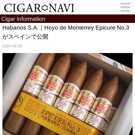
Cigar Information
Habanos S.A.｜Hoyo de Monterrey Epicure No.3
がスペインで公開
会員登録
お問い合わせ
サインイン
2023-09-28
How to Cigar?
Cigar Location
Cigar Information
Cigar Column
Memorandum
葉巻人
Cigar Map