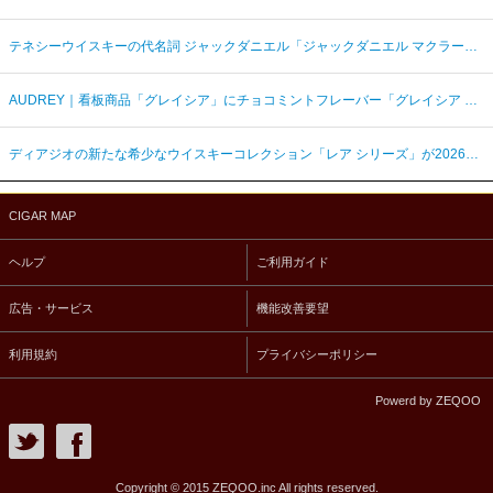
テネシーウイスキーの代名詞 ジャックダニエル「ジャックダニエル マクラーレン2026ラベル」を数量限定発売
AUDREY｜看板商品「グレイシア」にチョコミントフレーバー「グレイシア チョコミンティ」が新登場
ディアジオの新たな希少なウイスキーコレクション「レア シリーズ」が2026年7月7日（火）より日本発売
CIGAR MAP
ヘルプ
ご利用ガイド
広告・サービス
機能改善要望
利用規約
プライバシーポリシー
Powerd by ZEQOO
Copyright © 2015 ZEQOO.inc All rights reserved.