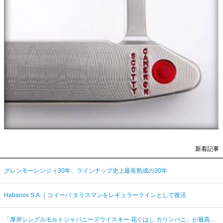
新着記事
グレンモーレンジィ30年、ラインナップ史上最長熟成の30年
Habanos S.A.｜コイーバ タリスマンをレギュラーラインとして復活
「厚岸シングルモルトジャパニーズウイスキー 花ぐはし カリンパニ」が最高金賞、ジャパングランプリ受賞