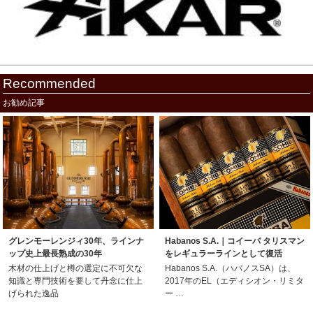
Recommended
お勧め記事
グレンモーレンジィ30年、ラインナ
Habanos S.A.｜コイーバ タリスマン
ップ史上最長熟成の30年
をレギュラーラインとして復活
木材の仕上げと樽の選定に不可欠な
Habanos S.A.（ハバノスSA）は、
知識と専門技術を要して丹念に仕上
2017年のEL（エディシオン・リミタ
げられた逸品
ー …