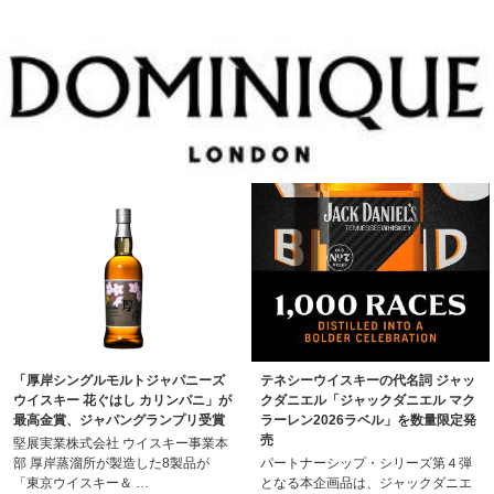
「厚岸シングルモルトジャパニーズ
テネシーウイスキーの代名詞 ジャッ
ウイスキー 花ぐはし カリンパニ」が
クダニエル「ジャックダニエル マク
最高金賞、ジャパングランプリ受賞
ラーレン2026ラベル」を数量限定発
売
堅展実業株式会社 ウイスキー事業本
部 厚岸蒸溜所が製造した8製品が
パートナーシップ・シリーズ第４弾
「東京ウイスキー＆ …
となる本企画品は、ジャックダニエ