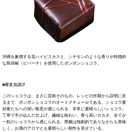
沖縄を象徴する花ハイビスカスと、シナモンのような香りが特徴的
な島胡椒（ピパーチ）を使用したボンボンショコラ。
■審査員講評
このショコラは、まさに芸術そのもの。レシピの作製から説明に至
るまで、ボンボンショコラのオートクチュールである。ショコラ愛
好家たちへの深い敬意が感じられる、⾮常に素晴らしいショコラ。
丁寧で⼿の込んだ仕上げ、繊細な味わい、香り高いカカオ、全てが
⼀粒のショコラから感じられる。⿊糖は独創的でありながらも美味
しく、お酒のアロマとも素晴らしい相性を見せている。