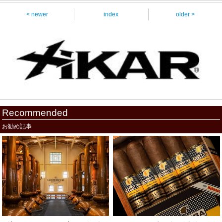
< newer
index
older >
Recommended
お勧め記事