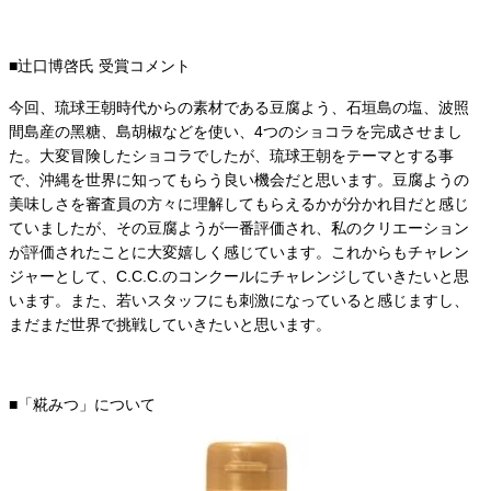
■辻󠄀口博啓氏 受賞コメント
今回、琉球王朝時代からの素材である⾖腐よう、⽯垣島の塩、波照
間島産の⿊糖、島胡椒などを使い、4つのショコラを完成させまし
た。⼤変冒険したショコラでしたが、琉球王朝をテーマとする事
で、沖縄を世界に知ってもらう良い機会だと思います。⾖腐ようの
美味しさを審査員の方々に理解してもらえるかが分かれ⽬だと感じ
ていましたが、その⾖腐ようが⼀番評価され、私のクリエーション
が評価されたことに⼤変嬉しく感じています。これからもチャレン
ジャーとして、C.C.C.のコンクールにチャレンジしていきたいと思
います。また、若いスタッフにも刺激になっていると感じますし、
まだまだ世界で挑戦していきたいと思います。
■「糀みつ」について