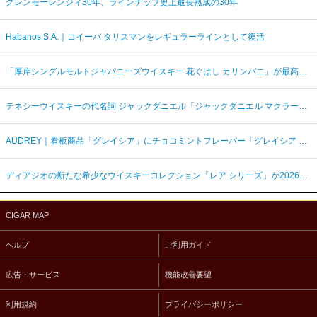
グレンモーレンジィ30年、ラインナップ史上最長熟成の30年
Habanos S.A.｜コイーバ タリスマンをレギュラーラインとして復活
「厚岸シングルモルトジャパニーズウイスキー 花ぐはし カリンパニ」が最高金賞、ジャパングランプリ受賞
テネシーウイスキーの代名詞 ジャックダニエル「ジャックダニエル マクラーレン2026ラベル」を数量限定発売
AUDREY｜看板商品「グレイシア」にチョコミントフレーバー「グレイシア チョコミンティ」が新登場
ディアジオの新たな希少なウイスキーコレクション「レア シリーズ」が2026年7月7日（火）より日本発売
CIGAR MAP
ヘルプ
ご利用ガイド
広告・サービス
機能改善要望
利用規約
プライバシーポリシー