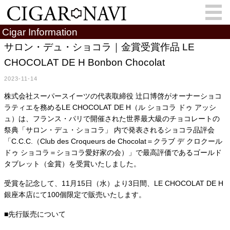
Cigar Information
サロン・デュ・ショコラ｜金賞受賞作品 LE
CHOCOLAT DE H Bonbon Chocolat
会員登録
お問い合わせ
サインイン
2023-11-14
How to Cigar?
Cigar Location
株式会社スーパースイーツの代表取締役 辻󠄀口博啓がオーナーショコ
ラティエを務めるLE CHOCOLAT DE H（ル ショコラ ドゥ アッシ
Cigar Information
Cigar Column
ュ）は、フランス・パリで開催された世界最大級のチョコレートの
祭典「サロン・デュ・ショコラ」 内で発表されるショコラ品評会
Memorandum
葉巻人
「C.C.C.（Club des Croqueurs de Chocolat＝クラブ デ クロクール
ドゥ ショコラ＝ショコラ愛好家の会）」で最高評価であるゴールド
Cigar Map
タブレット（金賞）を受賞いたしました。
受賞を記念して、11月15日（水）より3日間、LE CHOCOLAT DE H
銀座本店にて100個限定で販売いたします。
■先行販売について