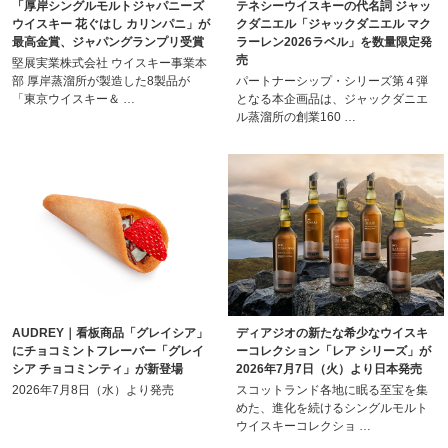
「厚岸シングルモルトジャパニーズ
テネシーウイスキーの代名詞 ジャッ
ウイスキー 花ぐはし カリンパニ」が
クダニエル「ジャックダニエル マク
最高金賞、ジャパングランプリ受賞
ラーレン2026ラベル」を数量限定発
売
堅展実業株式会社 ウイスキー事業本
部 厚岸蒸溜所が製造した8製品が
パートナーシップ・シリーズ第４弾
「東京ウイスキー＆ …
となる本企画品は、ジャックダニエ
ル蒸溜所の創業160 …
AUDREY｜看板商品「グレイシア」
ディアジオの新たな希少なウイスキ
にチョコミントフレーバー「グレイ
ーコレクション「レア シリーズ」が
シア チョコミンティ」が新登場
2026年7月7日（火）より日本発売
2026年7月8日（水）より発売
スコットランド各地に眠る至宝を集
めた、進化を続けるシングルモルト
ウイスキーコレクショ …