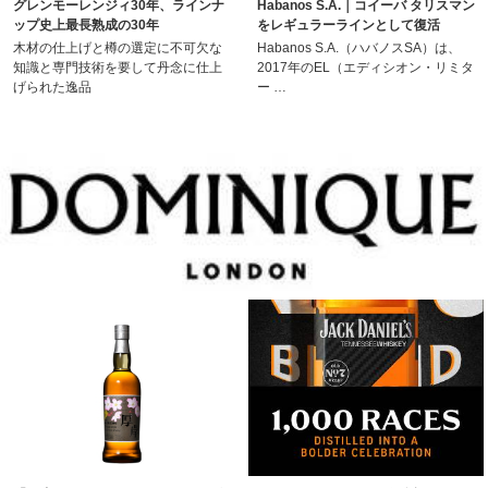
グレンモーレンジィ30年、ラインナ
Habanos S.A.｜コイーバ タリスマン
ップ史上最長熟成の30年
をレギュラーラインとして復活
木材の仕上げと樽の選定に不可欠な
Habanos S.A.（ハバノスSA）は、
知識と専門技術を要して丹念に仕上
2017年のEL（エディシオン・リミタ
げられた逸品
ー …