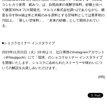
コシヒカリ使用 糀みつ」は、自然由来の発酵甘味料。砂糖と比べ
て糖質30%オフ(※開発元、マルコメ株式会社調べ)でありながら、糖
度を示すBrix値は米と米糀のみを原料とする甘味料としては業界初の
70以上。「新しい甘味料」、「未来の砂糖」として期待されてい
る。
■ショコラセミナー インスタライブ
2023年11⽉21⽇（⽕）19:00より、辻⼝博啓のInstagramアカウント
（＠htsujiguchi）にて「琉球」のショコラセミナー インスタライブ
を開催いたします。ショコラに込められたストーリーや味わいにつ
いての解説をお楽しみいただけます。
(PR)