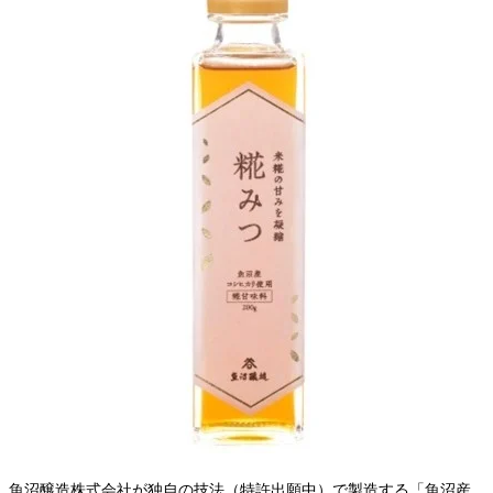
魚沼醸造株式会社が独自の技法（特許出願中）で製造する「魚沼産