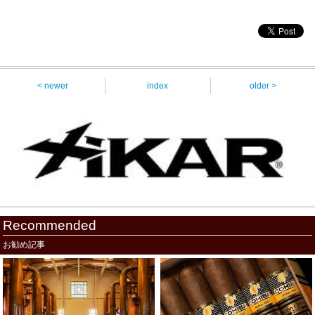
< newer
index
older >
Recommended
お勧め記事