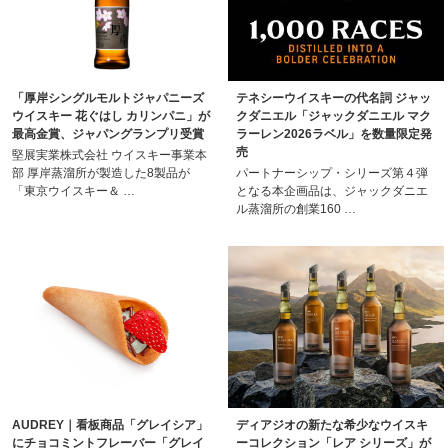
「厚岸シングルモルトジャパニーズ
テネシーウイスキーの代名詞 ジャッ
ウイスキー 花ぐはし カリンパニ」が
クダニエル「ジャックダニエル マク
最高金賞、ジャパングランプリ受賞
ラーレン2026ラベル」を数量限定発
売
堅展実業株式会社 ウイスキー事業本
部 厚岸蒸溜所が製造した8製品が
パートナーシップ・シリーズ第４弾
「東京ウイスキー＆ …
となる本企画品は、ジャックダニエ
ル蒸溜所の創業160 …
AUDREY｜看板商品「グレイシア」
ディアジオの新たな希少なウイスキ
にチョコミントフレーバー「グレイ
ーコレクション「レア シリーズ」が