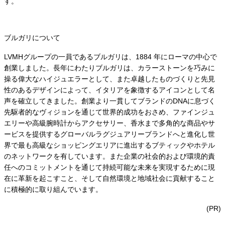
す。
ブルガリについて
LVMHグループの一員であるブルガリは、1884 年にローマの中心で
創業しました。長年にわたりブルガリは、カラーストーンを巧みに
操る偉大なハイジュエラーとして、また卓越したものづくりと先見
性のあるデザインによって、イタリアを象徴するアイコンとして名
声を確立してきました。創業より一貫してブランドのDNAに息づく
先駆者的なヴィジョンを通じて世界的成功をおさめ、ファインジュ
エリーや高級腕時計からアクセサリー、香水まで多角的な商品やサ
ービスを提供するグローバルラグジュアリーブランドへと進化し世
界で最も高級なショッピングエリアに進出するブティックやホテル
のネットワークを有しています。また企業の社会的および環境的責
任へのコミットメントを通じて持続可能な未来を実現するために現
在に革新を起こすこと、そして自然環境と地域社会に貢献すること
に積極的に取り組んでいます。
(PR)