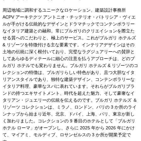
周辺地域に調和するユニークなロケーション、建築設計事務所
ACPV アーキテクツ アントニオ・チッテリオ・パトリシア・ヴィエ
ルが手がける伝統的なデザインとドラマチックでコンテンポラリー
なイタリア建築との融和。常にブルガリのクリエイションを際立た
せる質へのこだわりと、極上のサービス。これがブルガリ ホテルズ
& リゾーツを特徴付ける主な要素です。インテリアデザインはその
土地の伝統に深く根付いており、完璧なラグジュアリーへの賛辞と
してあらゆるディテールに細心の注意を払うアプローチは、どのブ
ルガリ ホテルでも変わりません。ブルガリ ホテルズ & リゾーツのコ
レクションの特徴は、ブルガリらしい特色があり、且つ大胆なイタ
リアンスタイルであり、独特な建築デザイン、コンテンポラリーな
イタリア料理、豪華なスパに表れています。それらがブルガリブラ
ンドの持つエキサイトメント、時代を超えた魅力、そして豪奢なイ
タリアン・ジュエリーの伝統を伝えるのです。ブルガリ ホテルズ ＆
リゾーツ コレクションは、ミラノ、ロンドン、バリの 3 か所のライ
ンナップから始まり近年、北京、ドバイ、上海、パリ、東京が新し
く加わりました。コレクションの 9 番目のホテルとして「ブルガリ
ホテル ローマ」がオープンし、さらに 2025 年から 2026 年にかけ
て、マイアミ、モルディブ、ロサンゼルスの 3 か所が開業予定で