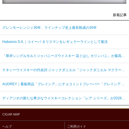
新着記事
グレンモーレンジィ30年、ラインナップ史上最長熟成の30年
Habanos S.A.｜コイーバ タリスマンをレギュラーラインとして復活
「厚岸シングルモルトジャパニーズウイスキー 花ぐはし カリンパニ」が最高金賞、ジャパングランプリ受賞
テネシーウイスキーの代名詞 ジャックダニエル「ジャックダニエル マクラーレン2026ラベル」を数量限定発売
AUDREY｜看板商品「グレイシア」にチョコミントフレーバー「グレイシア チョコミンティ」が新登場
ディアジオの新たな希少なウイスキーコレクション「レア シリーズ」が2026年7月7日（火）より日本発売
CIGAR MAP
ヘルプ
ご利用ガイド