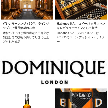
グレンモーレンジィ30年、ラインナ
Habanos S.A.｜コイーバ タリスマン
ップ史上最長熟成の30年
をレギュラーラインとして復活
木材の仕上げと樽の選定に不可欠な
Habanos S.A.（ハバノスSA）は、
知識と専門技術を要して丹念に仕上
2017年のEL（エディシオン・リミタ
げられた逸品
ー …