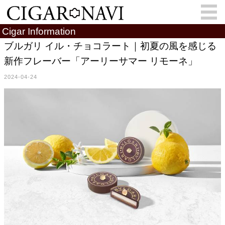
Cigar Information
ブルガリ イル・チョコラート｜初夏の風を感じる
新作フレーバー「アーリーサマー リモーネ」
会員登録
お問い合わせ
サインイン
2024-04-24
How to Cigar?
Cigar Location
Cigar Information
Cigar Column
Memorandum
葉巻人
Cigar Map