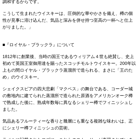
調和するからです。
こうして生まれたウイスキーは、圧倒的な華やかさを備え、樽の個
性が見事に溶け込んだ、気品と深みを併せ持つ至高の一杯へと仕上
がりました。」
■『ロイヤル・ブラックラ』について
1812年に創業後、当時の国王であるウィリアム４世も絶賛し、史上
初めて英国王室御用達を賜ったスコッチモルトウイスキー。200年以
上もの間ロイヤル・ブラックラ蒸溜所で造られる、まさに「王のた
め」のウイスキー。
シェイクスピアの四大悲劇「マクベス」の舞台である、コーダー城
の敷地内に建てられた蒸溜所で造られた原酒をアメリカンオーク樽
で熟成した後に、熟成年数毎に異なるシェリー樽でフィニッシュし
ました。
気品あるフルーティーな香りと幾層にも重なる複雑な味わいは、正
にシェリー樽フィニッシュの芸術。