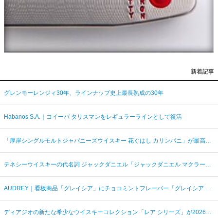
新着記事
グレンモーレンジィ30年、ラインナップ史上最長熟成の30年
Habanos S.A.｜コイーバ タリスマンをレギュラーラインとして復活
「厚岸シングルモルトジャパニーズウイスキー 花ぐはし カリンパニ」が最高金賞、ジャパングランプリ受賞
テネシーウイスキーの代名詞 ジャックダニエル「ジャックダニエル マクラーレン2026ラベル」を数量限定発売
AUDREY｜看板商品「グレイシア」にチョコミントフレーバー「グレイシア チョコミンティ」が新登場
ディアジオの新たな希少なウイスキーコレクション「レア シリーズ」が2026年7月7日（火）より日本発売