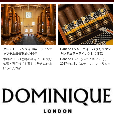
グレンモーレンジィ30年、ラインナ
Habanos S.A.｜コイーバ タリスマン
ップ史上最長熟成の30年
をレギュラーラインとして復活
木材の仕上げと樽の選定に不可欠な
Habanos S.A.（ハバノスSA）は、
知識と専門技術を要して丹念に仕上
2017年のEL（エディシオン・リミタ
げられた逸品
ー …