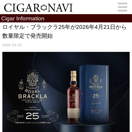
Cigar Information
ロイヤル・ブラックラ25年が2026年4月21日から
数量限定で発売開始
会員登録
お問い合わせ
サインイン
2026-03-25
How to Cigar?
Cigar Location
Cigar Information
Cigar Column
Memorandum
葉巻人
Cigar Map