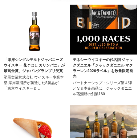
「厚岸シングルモルトジャパニーズ
テネシーウイスキーの代名詞 ジャッ
ウイスキー 花ぐはし カリンパニ」が
クダニエル「ジャックダニエル マク
最高金賞、ジャパングランプリ受賞
ラーレン2026ラベル」を数量限定発
売
堅展実業株式会社 ウイスキー事業本
部 厚岸蒸溜所が製造した8製品が
パートナーシップ・シリーズ第４弾
「東京ウイスキー＆ …
となる本企画品は、ジャックダニエ
ル蒸溜所の創業160 …