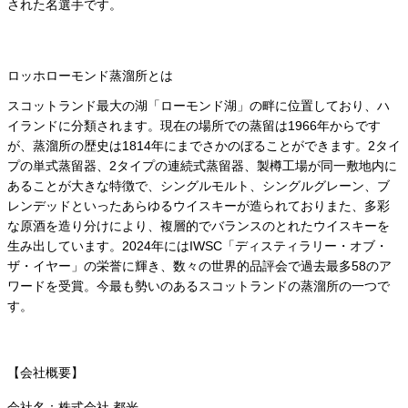
された名選手です。
ロッホローモンド蒸溜所とは
スコットランド最大の湖「ローモンド湖」の畔に位置しており、ハ
イランドに分類されます。現在の場所での蒸留は1966年からです
が、蒸溜所の歴史は1814年にまでさかのぼることができます。2タイ
プの単式蒸留器、2タイプの連続式蒸留器、製樽工場が同一敷地内に
あることが大きな特徴で、シングルモルト、シングルグレーン、ブ
レンデッドといったあらゆるウイスキーが造られておりまた、多彩
な原酒を造り分けにより、複層的でバランスのとれたウイスキーを
生み出しています。2024年にはIWSC「ディスティラリー・オブ・
ザ・イヤー」の栄誉に輝き、数々の世界的品評会で過去最多58のア
ワードを受賞。今最も勢いのあるスコットランドの蒸溜所の一つで
す。
【会社概要】
会社名：株式会社 都光