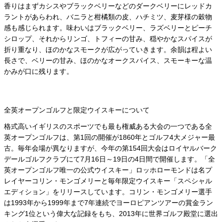
香りはまずカシスやブラックベリーなどのダークベリーにレッドカ
ラントがあらわれ、バニラと柑橘類の皮、ハチミツ、麦芽様の穀物
感も感じられます。味わいはブラックベリー、ラズベリーとピーチ
シロップ、それからリンゴ、トフィーの甘み、穏やかなスパイスが
折り重なり、ほのかなスモークが広がっていきます。余韻は程よい
長さで、ベリーの甘み、ほのかなオークスパイス、スモーキーな温
かみが口に残ります。
全英オープンゴルフと限定ウイスキーについて
格式高いイギリスのスポーツでも最も権威ある大会の一つである全
英オープンゴルフは、第1回の開催が1860年とゴルフ4大メジャー最
古。毎年会場が異なりますが、今年の第154回大会はロイヤルバーク
デールゴルフクラブにて7月16日～19日の4日間で開催します。「全
英オープンゴルフ唯一の公式ウイスキー」ロッホローモンドは名プ
レイヤーコリン・モンゴメリーと毎年限定ウイスキー「スペシャル
エディション」をリリースしています。コリン・モンゴメリー選手
は1993年から1999年まで7年連続でヨーロピアンツアーの賞金ラン
キング1位という偉大な記録をもち、2013年に世界ゴルフ殿堂に選出