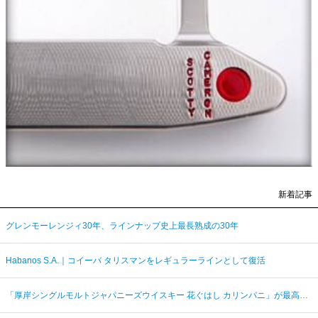
新着記事
グレンモーレンジィ30年、ラインナップ史上最長熟成の30年
Habanos S.A.｜コイーバ タリスマンをレギュラーラインとして復活
「厚岸シングルモルトジャパニーズウイスキー 花ぐはし カリンパニ」が最高金賞、ジャパングランプリ受賞