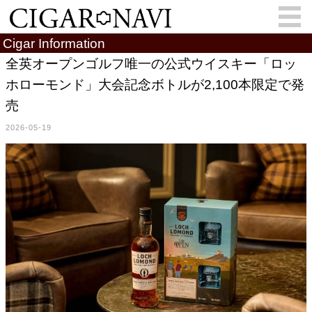
Cigar Information
全英オープンゴルフ唯一の公式ウイスキー「ロッ
ホローモンド」大会記念ボトルが2,100本限定で発
会員登録
お問い合わせ
サインイン
売
How to Cigar?
Cigar Location
2026-05-19
Cigar Information
Cigar Column
Memorandum
葉巻人
Cigar Map