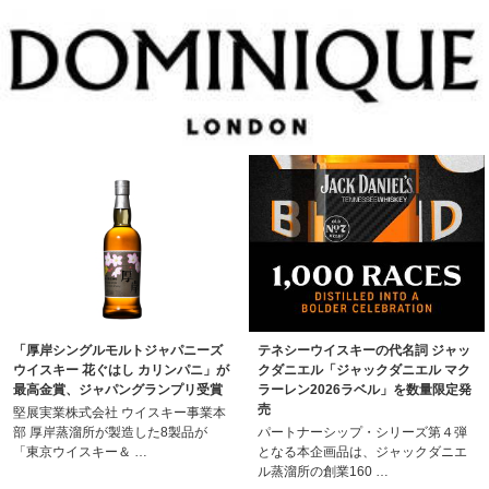
「厚岸シングルモルトジャパニーズ
テネシーウイスキーの代名詞 ジャッ
ウイスキー 花ぐはし カリンパニ」が
クダニエル「ジャックダニエル マク
最高金賞、ジャパングランプリ受賞
ラーレン2026ラベル」を数量限定発
売
堅展実業株式会社 ウイスキー事業本
部 厚岸蒸溜所が製造した8製品が
パートナーシップ・シリーズ第４弾
「東京ウイスキー＆ …
となる本企画品は、ジャックダニエ
ル蒸溜所の創業160 …