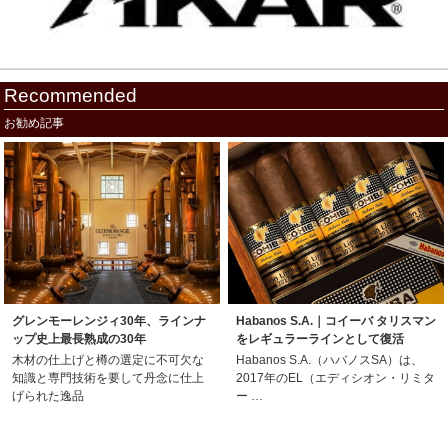
Recommended
お勧め記事
グレンモーレンジィ30年、ラインナ
Habanos S.A.｜コイーバ タリスマン
ップ史上最長熟成の30年
をレギュラーラインとして復活
木材の仕上げと樽の選定に不可欠な
Habanos S.A.（ハバノスSA）は、
知識と専門技術を要して丹念に仕上
2017年のEL（エディシオン・リミタ
げられた逸品
ー …