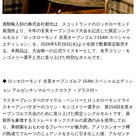
酒類輸入卸の株式会社都光は、スコットランドのロッホローモンド
蒸溜所より、今年の全英オープンゴルフ大会を記念した限定シング
ルモルト「ロッホローモンド 全英オープンゴルフ154th スペシャル
エディション」を、2026年5月26日(火)より全国で数量限定販売す
る。本商品は、大会唯一の公式ウイスキーとして、名手コリン・モ
ンゴメリー選手と共に造り上げた特別なボトルです。
◆ ロッホローモンド 全英オープンゴルフ 154th スペシャルエディシ
ョン アルゼンチンマルベックカスク ＜グラス付＞
マスターブレンダーのマイケル・ヘンリーとロッホローモンドウイ
スキーアンバサダーのコリン・モンゴメリー選手が、第154回全英オ
ープンゴルフ大会のために造り上げた限定シングルモルトです。蒸
留所を象徴するストレートネックスチルの原酒のみを使用してお
り、果樹園をおもわせるフレーバーが魅力的。アメリカンオーク樽
の熟成でフルーツのニュアンスをさらに引き出した後、アルゼンチ