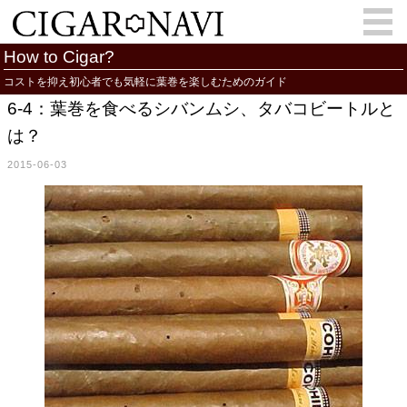
How to Cigar?
コストを抑え初心者でも気軽に葉巻を楽しむためのガイド
6-4：葉巻を食べるシバンムシ、タバコビートルと
会員登録
お問い合わせ
サインイン
は？
How to Cigar?
Cigar Location
2015-06-03
Cigar Information
Cigar Column
Memorandum
葉巻人
Cigar Map