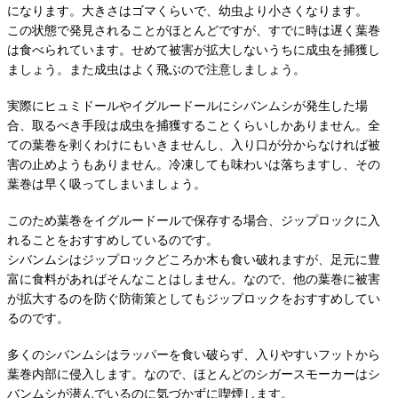
になります。大きさはゴマくらいで、幼虫より小さくなります。
この状態で発見されることがほとんどですが、すでに時は遅く葉巻
は食べられています。せめて被害が拡大しないうちに成虫を捕獲し
ましょう。また成虫はよく飛ぶので注意しましょう。
実際にヒュミドールやイグルードールにシバンムシが発生した場
合、取るべき手段は成虫を捕獲することくらいしかありません。全
ての葉巻を剥くわけにもいきませんし、入り口が分からなければ被
害の止めようもありません。冷凍しても味わいは落ちますし、その
葉巻は早く吸ってしまいましょう。
このため葉巻をイグルードールで保存する場合、ジップロックに入
れることをおすすめしているのです。
シバンムシはジップロックどころか木も食い破れますが、足元に豊
富に食料があればそんなことはしません。なので、他の葉巻に被害
が拡大するのを防ぐ防衛策としてもジップロックをおすすめしてい
るのです。
多くのシバンムシはラッパーを食い破らず、入りやすいフットから
葉巻内部に侵入します。なので、ほとんどのシガースモーカーはシ
バンムシが潜んでいるのに気づかずに喫煙します。