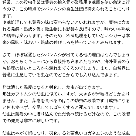
通常、この殺虫作業は葉巻の輸入元が業務用冷凍庫を使い急速に行
うので、この時点でシバンムシの発生はほぼ抑えられることになり
ます。
冷凍処理しても葉巻の味は変わらないといわれますが、葉巻に含ま
れる発酵・熟成を促す微生物にも影響を及ぼすので、味わいや熟成
の結果は変わります。そのため、冷凍処理をしていないシガーは本
来の風味・味わい・熟成の伸びしろを持っているとみられます。
さて、ほぼ駆逐したシバンムシが出てくる他の理由はなんでしょう
か。おそらくキューバから直接持ち込まれたものや、海外業者のう
ち処理の甘いところから漏れ出てくるのでしょう。また、自然界に
普通に生息している虫なのでどこからでも入り込んできます。
卵は適した温度になると孵化し、幼虫が出てきます。
形はカブトムシの幼虫に似ていますが、大きさが米粒ほどしかあり
ません。また、葉巻を食べるのはこの幼虫の段階です（成虫になる
と何も食べず、交尾してしばらくすると死んでしまいます）。
幼虫は葉巻の中に潜り込んでただ食べ続けるだけなので、この段階
での発見は非常に難しいです。
幼虫はやがて蛹になり、羽化すると茶色いコガネムシのような成虫