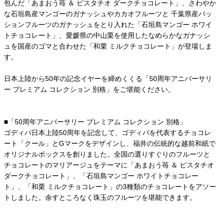
包んだ「あまおう苺 ＆ ピスタチオ ダークチョコレート」、さわやか
な石垣島産マンゴーのガナッシュやカカオフルーツと 千葉県産パッ
ションフルーツのガナッシュをとり入れた「石垣島マンゴー ホワイ
トチョコレート」、愛媛県の中山栗を使用したなめらかなガナッシ
ュを国産のゴマと合わせた「和栗 ミルクチョコレート」が登場しま
す。
日本上陸から50年の記念イヤーを締めくくる「50周年アニバーサリ
ー プレミアム コレクション 別格」をご堪能ください。
■「50周年アニバーサリー プレミアム コレクション 別格」
ゴディバ日本上陸50周年を記念して、ゴディバを代表するチョコレ
ート「クール」とGマークをデザインし、福井の伝統的な越前和紙で
オリジナルボックスを創りました。全国の選りすぐりのフルーツと
チョコレートのマリアージュをテーマに「あまおう苺 ＆ ピスタチオ
ダークチョコレート」、「石垣島マンゴー ホワイトチョコレー
ト」、「和栗 ミルクチョコレート」の3種類のチョコレートをアソー
トしました。余すところなく珠玉のフルーツを堪能できます。