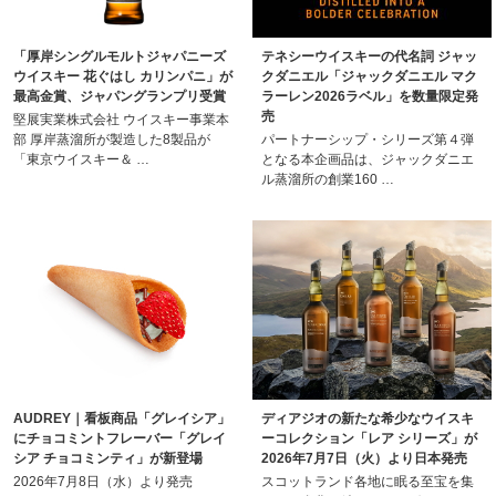
「厚岸シングルモルトジャパニーズ
テネシーウイスキーの代名詞 ジャッ
ウイスキー 花ぐはし カリンパニ」が
クダニエル「ジャックダニエル マク
最高金賞、ジャパングランプリ受賞
ラーレン2026ラベル」を数量限定発
売
堅展実業株式会社 ウイスキー事業本
部 厚岸蒸溜所が製造した8製品が
パートナーシップ・シリーズ第４弾
「東京ウイスキー＆ …
となる本企画品は、ジャックダニエ
ル蒸溜所の創業160 …
AUDREY｜看板商品「グレイシア」
ディアジオの新たな希少なウイスキ
にチョコミントフレーバー「グレイ
ーコレクション「レア シリーズ」が
シア チョコミンティ」が新登場
2026年7月7日（火）より日本発売
2026年7月8日（水）より発売
スコットランド各地に眠る至宝を集