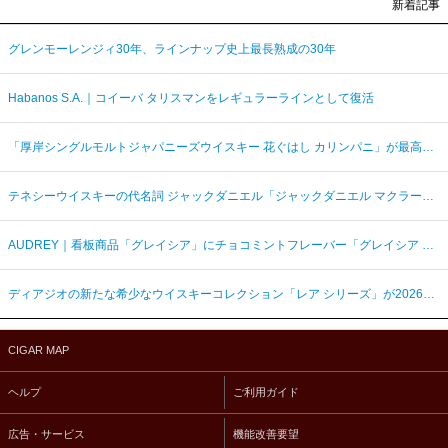
新着記事
グレンモーレンジィ30年、ラインナップ史上最長熟成の30年
Habanos S.A.｜コイーバ タリスマンをレギュラーラインとして復活
「厚岸シングルモルトジャパニーズウイスキー 花ぐはし カリンパニ」が最高金賞、ジャパングランプリ受賞
テネシーウイスキーの代名詞 ジャックダニエル「ジャックダニエル マクラーレン2026ラベル」を数量限定発売
AUDREY｜看板商品「グレイシア」にチョコミントフレーバー「グレイシア チョコミンティ」が新登場
ディアジオの新たな希少なウイスキーコレクション「レア シリーズ」が2026年7月7日（火）より日本発売
CIGAR MAP
ヘルプ
ご利用ガイド
広告・サービス
機能改善要望