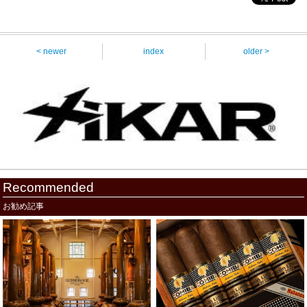
< newer
index
older >
Recommended
お勧め記事