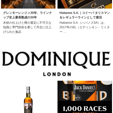
グレンモーレンジィ30年、ラインナ
Habanos S.A.｜コイーバ タリスマン
ップ史上最長熟成の30年
をレギュラーラインとして復活
木材の仕上げと樽の選定に不可欠な
Habanos S.A.（ハバノスSA）は、
知識と専門技術を要して丹念に仕上
2017年のEL（エディシオン・リミタ
げられた逸品
ー …