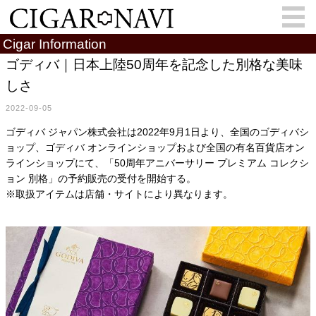
Cigar Information
ゴディバ｜日本上陸50周年を記念した別格な美味
しさ
会員登録
お問い合わせ
サインイン
2022-09-05
How to Cigar?
Cigar Location
ゴディバ ジャパン株式会社は2022年9月1日より、全国のゴディバシ
ョップ、ゴディバ オンラインショップおよび全国の有名百貨店オン
Cigar Information
Cigar Column
ラインショップにて、「50周年アニバーサリー プレミアム コレクシ
ョン 別格」の予約販売の受付を開始する。
Memorandum
葉巻人
※取扱アイテムは店舗・サイトにより異なります。
Cigar Map