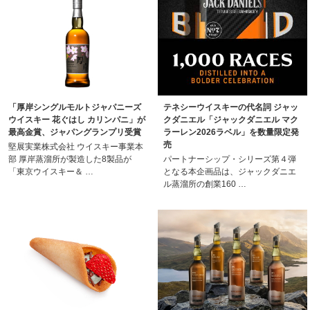
「厚岸シングルモルトジャパニーズ
テネシーウイスキーの代名詞 ジャッ
ウイスキー 花ぐはし カリンパニ」が
クダニエル「ジャックダニエル マク
最高金賞、ジャパングランプリ受賞
ラーレン2026ラベル」を数量限定発
売
堅展実業株式会社 ウイスキー事業本
部 厚岸蒸溜所が製造した8製品が
パートナーシップ・シリーズ第４弾
「東京ウイスキー＆ …
となる本企画品は、ジャックダニエ
ル蒸溜所の創業160 …