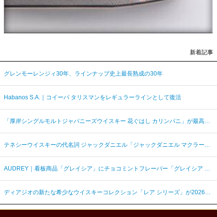
新着記事
グレンモーレンジィ30年、ラインナップ史上最長熟成の30年
Habanos S.A.｜コイーバ タリスマンをレギュラーラインとして復活
「厚岸シングルモルトジャパニーズウイスキー 花ぐはし カリンパニ」が最高金賞、ジャパングランプリ受賞
テネシーウイスキーの代名詞 ジャックダニエル「ジャックダニエル マクラーレン2026ラベル」を数量限定発売
AUDREY｜看板商品「グレイシア」にチョコミントフレーバー「グレイシア チョコミンティ」が新登場
ディアジオの新たな希少なウイスキーコレクション「レア シリーズ」が2026年7月7日（火）より日本発売