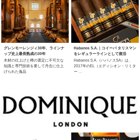
グレンモーレンジィ30年、ラインナ
Habanos S.A.｜コイーバ タリスマン
ップ史上最長熟成の30年
をレギュラーラインとして復活
木材の仕上げと樽の選定に不可欠な
Habanos S.A.（ハバノスSA）は、
知識と専門技術を要して丹念に仕上
2017年のEL（エディシオン・リミタ
げられた逸品
ー …