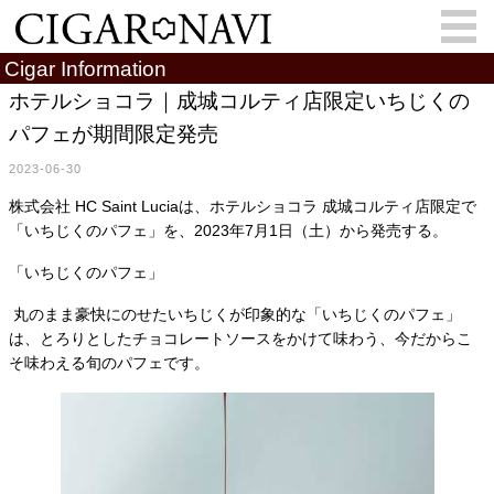
Cigar Information
ホテルショコラ｜成城コルティ店限定いちじくの
パフェが期間限定発売
会員登録
お問い合わせ
サインイン
2023-06-30
How to Cigar?
Cigar Location
株式会社 HC Saint Luciaは、ホテルショコラ 成城コルティ店限定で
「いちじくのパフェ」を、2023年7月1日（土）から発売する。
Cigar Information
Cigar Column
「いちじくのパフェ」
Memorandum
葉巻人
丸のまま豪快にのせたいちじくが印象的な「いちじくのパフェ」
Cigar Map
は、とろりとしたチョコレートソースをかけて味わう、今だからこ
そ味わえる旬のパフェです。