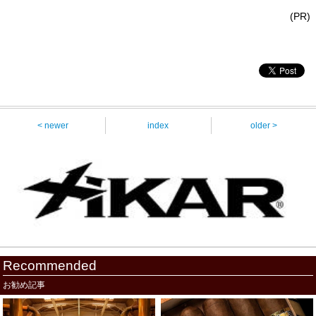
(PR)
< newer
index
older >
Recommended
お勧め記事