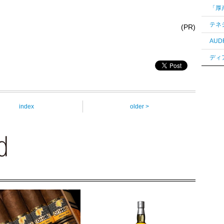
(PR)
index
older >