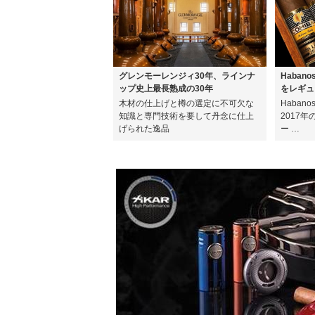
グレンモーレンジィ30年、ラインナ
Haban
ップ史上最長熟成の30年
をレギュ
木材の仕上げと樽の選定に不可欠な
Haban
知識と専門技術を要して丹念に仕上
2017
げられた逸品
ー …