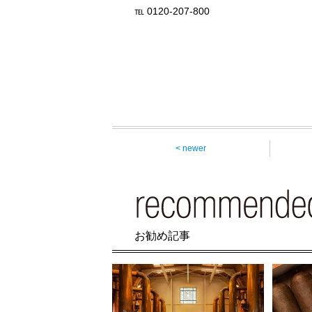
℡ 0120-207-800
< newer
お勧め記事