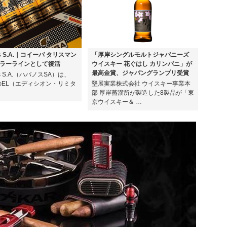
os S.A.｜コイーバ タリスマン
「厚岸シングルモルトジャパニーズ
ラーラインとして復活
ウイスキー 花ぐはし カリンパニ」が
最高金賞、ジャパングランプリ受賞
os S.A.（ハバノスSA）は、
年のEL（エディシオン・リミタ
堅展実業株式会社 ウイスキー事業本
部 厚岸蒸溜所が製造した8製品が「東
京ウイスキー＆ …