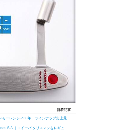
新着記事
グレンモーレンジィ30年、ラインナップ史上最長熟成の30年
Habanos S.A.｜コイーバ タリスマンをレギュラーラインとして復活