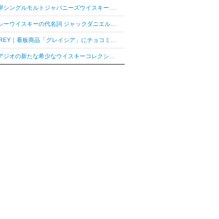
「厚岸シングルモルトジャパニーズウイスキー 花ぐはし カリンパニ」が最高金賞、ジャパングランプリ受賞
テネシーウイスキーの代名詞 ジャックダニエル「ジャックダニエル マクラーレン2026ラベル」を数量限定発売
AUDREY｜看板商品「グレイシア」にチョコミントフレーバー「グレイシア チョコミンティ」が新登場
ディアジオの新たな希少なウイスキーコレクション「レア シリーズ」が2026年7月7日（火）より日本発売