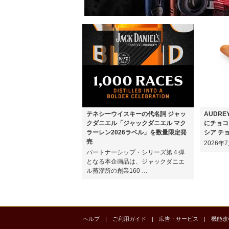
テネシーウイスキーの代名詞 ジャッ
AUDR
クダニエル「ジャックダニエル マク
にチョコ
ラーレン2026ラベル」を数量限定発
シア チ
売
2026
パートナーシップ・シリーズ第４弾
となる本企画品は、ジャックダニエ
ル蒸溜所の創業160 …
ヘルプ
|
ご利用ガイド
|
広告・サービス
|
機能改