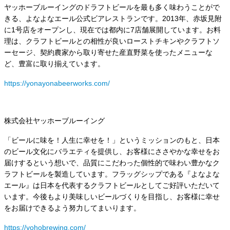
ヤッホーブルーイングのドラフトビールを最も多く味わうことがで
きる、よなよなエール公式ビアレストランです。2013年、赤坂見附
に1号店をオープンし、現在では都内に7店舗展開しています。お料
理は、クラフトビールとの相性が良いローストチキンやクラフトソ
ーセージ、契約農家から取り寄せた産直野菜を使ったメニューな
ど、豊富に取り揃えています。
https://yonayonabeerworks.com/
株式会社ヤッホーブルーイング
「ビールに味を！人生に幸せを！」というミッションのもと、日本
のビール文化にバラエティを提供し、お客様にささやかな幸せをお
届けするという想いで、品質にこだわった個性的で味わい豊かなク
ラフトビールを製造しています。フラッグシップである『よなよな
エール』は日本を代表するクラフトビールとしてご好評いただいて
います。今後もより美味しいビールづくりを目指し、お客様に幸せ
をお届けできるよう努力してまいります。
https://yohobrewing.com/