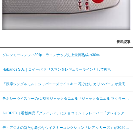
新着記事
グレンモーレンジィ30年、ラインナップ史上最長熟成の30年
Habanos S.A.｜コイーバ タリスマンをレギュラーラインとして復活
「厚岸シングルモルトジャパニーズウイスキー 花ぐはし カリンパニ」が最高金賞、ジャパングランプリ受賞
テネシーウイスキーの代名詞 ジャックダニエル「ジャックダニエル マクラーレン2026ラベル」を数量限定発売
AUDREY｜看板商品「グレイシア」にチョコミントフレーバー「グレイシア チョコミンティ」が新登場
ディアジオの新たな希少なウイスキーコレクション「レア シリーズ」が2026年7月7日（火）より日本発売