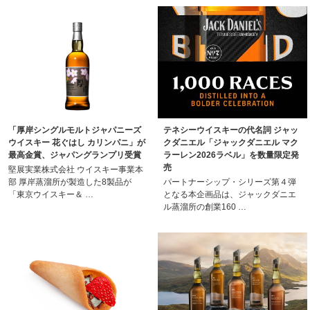
「厚岸シングルモルトジャパニーズ
テネシーウイスキーの代名詞 ジャッ
ウイスキー 花ぐはし カリンパニ」が
クダニエル「ジャックダニエル マク
最高金賞、ジャパングランプリ受賞
ラーレン2026ラベル」を数量限定発
売
堅展実業株式会社 ウイスキー事業本
部 厚岸蒸溜所が製造した8製品が
パートナーシップ・シリーズ第４弾
「東京ウイスキー＆ …
となる本企画品は、ジャックダニエ
ル蒸溜所の創業160 …