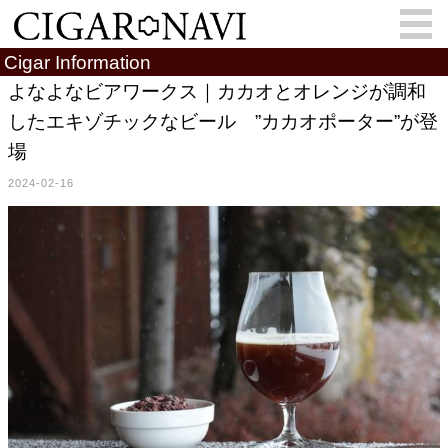
Cigar Information
よなよなビアワークス｜カカオとオレンジが調和
したエキゾチックなビール ”カカオポーター”が登
会員登録
お問い合わせ
サインイン
場
How to Cigar?
Cigar Location
2024-02-16
Cigar Information
Cigar Column
Memorandum
葉巻人
Cigar Map