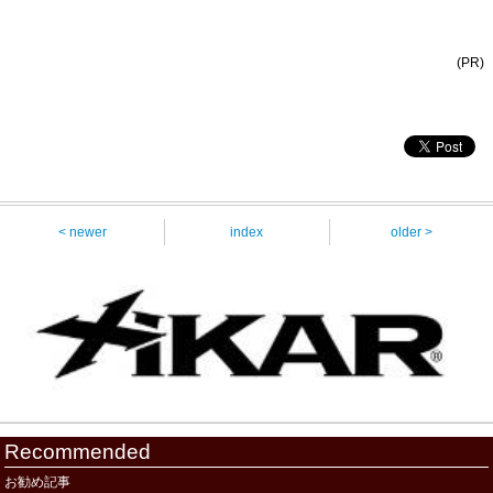
(PR)
< newer
index
older >
Recommended
お勧め記事