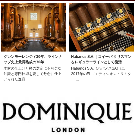
グレンモーレンジィ30年、ラインナ
Habanos S.A.｜コイーバ タリスマン
ップ史上最長熟成の30年
をレギュラーラインとして復活
木材の仕上げと樽の選定に不可欠な
Habanos S.A.（ハバノスSA）は、
知識と専門技術を要して丹念に仕上
2017年のEL（エディシオン・リミタ
げられた逸品
ー …