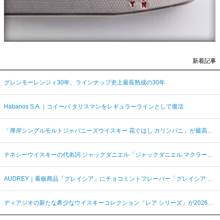
新着記事
グレンモーレンジィ30年、ラインナップ史上最長熟成の30年
Habanos S.A.｜コイーバ タリスマンをレギュラーラインとして復活
「厚岸シングルモルトジャパニーズウイスキー 花ぐはし カリンパニ」が最高金賞、ジャパングランプリ受賞
テネシーウイスキーの代名詞 ジャックダニエル「ジャックダニエル マクラーレン2026ラベル」を数量限定発売
AUDREY｜看板商品「グレイシア」にチョコミントフレーバー「グレイシア チョコミンティ」が新登場
ディアジオの新たな希少なウイスキーコレクション「レア シリーズ」が2026年7月7日（火）より日本発売