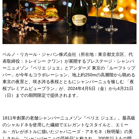
ペルノ・リカール・ジャパン株式会社（所在地：東京都文京区、代
表取締役：トレイシー クワン）が展開するプレステージ・シャンパ
ーニュメゾン『ペリエ ジュエ』とアンダーズ 東京の「ルーフトップ
バー」が今年もコラボレーション。地上約250mの高層階から眺める
東京の夜景と、咲き誇る夜桜とともにシャンパーニュを愉しむ 「夜
桜プレミアムビュープラン」が、2024年4月5日（金）から4月21日
（日）までの期間限定で提供されます。
1811年創業の老舗シャンパーニュメゾン『ペリエ ジュエ』。最高級
のシャルドネを使用した繊細でエレガントなスタイルと、エミー
ル・ガレがボトルに描いたジャパニーズ・アネモネ（秋明菊）の美
しさから、“シャンパーニュの芸術品”と称され、 200年以上もの間、