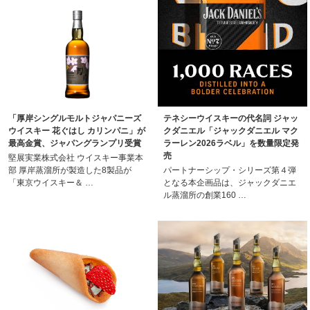
「厚岸シングルモルトジャパニーズ
テネシーウイスキーの代名詞 ジャッ
ウイスキー 花ぐはし カリンパニ」が
クダニエル「ジャックダニエル マク
最高金賞、ジャパングランプリ受賞
ラーレン2026ラベル」を数量限定発
売
堅展実業株式会社 ウイスキー事業本
部 厚岸蒸溜所が製造した8製品が
パートナーシップ・シリーズ第４弾
「東京ウイスキー＆ …
となる本企画品は、ジャックダニエ
ル蒸溜所の創業160 …