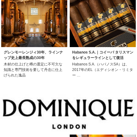
グレンモーレンジィ30年、ラインナ
Habanos S.A.｜コイーバ タリスマン
ップ史上最長熟成の30年
をレギュラーラインとして復活
木材の仕上げと樽の選定に不可欠な
Habanos S.A.（ハバノスSA）は、
知識と専門技術を要して丹念に仕上
2017年のEL（エディシオン・リミタ
げられた逸品
ー …