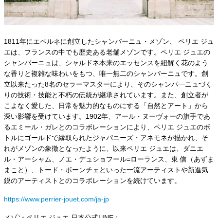
1811年にエペルネに創立したシャンパーニュ・メゾン、 ペリエ ジュ
エは、フランスの中でも歴史ある老舗メゾンです。ペリエ ジュエの
シャンパーニュは、シャルドネ本来のエッセンスを紐解く花のよう
な香りと複雑な味わいをもつ、唯一無二のシャンパーニュです。創
立以来たった8名のセラーマスターにより、そのシャンパ―ニュづく
りの技術・技能と不朽の伝統が継承されています。また、創立者が
こよなく愛した、日常を魅力的なものにする「自然とアート」から
深い影響を受けています。1902年、アール・ヌーヴォーの旗手であ
るエミール・ガレとのコラボレーションにより、ペリエ ジュエのボ
トルにゴールドで縁取られたジャパニーズ・アネモネが描かれ、そ
れがメゾンの象徴となったように、以来ペリエ ジュエは、ダニエ
ル・アーシャム、ノエ・デュショフール=ローランス、東 信（あずま
まこと）、トード・ボーンチェといった一流アーティストや新進気
鋭のアーティストとのコラボレーションを続けています。
https://www.perrier-jouet.com/ja-jp
メゾン ペリエ ジュエ 日本公式LINE：