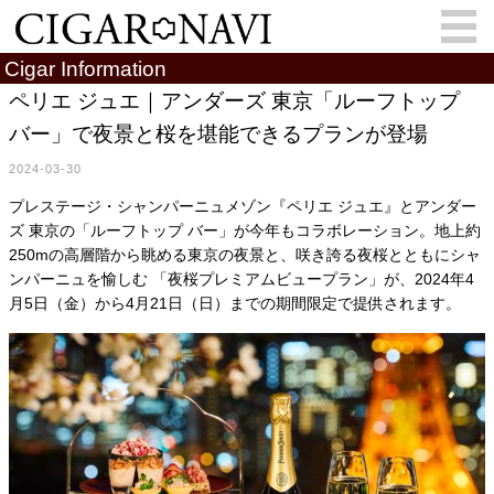
Cigar Information
ペリエ ジュエ｜アンダーズ 東京「ルーフトップ
バー」で夜景と桜を堪能できるプランが登場
会員登録
お問い合わせ
サインイン
2024-03-30
How to Cigar?
Cigar Location
プレステージ・シャンパーニュメゾン『ペリエ ジュエ』とアンダー
ズ 東京の「ルーフトップ バー」が今年もコラボレーション。地上約
Cigar Information
Cigar Column
250mの高層階から眺める東京の夜景と、咲き誇る夜桜とともにシャ
ンパーニュを愉しむ 「夜桜プレミアムビュープラン」が、2024年4
Memorandum
葉巻人
月5日（金）から4月21日（日）までの期間限定で提供されます。
Cigar Map