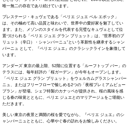
唯一無二の存在であり続けています。
プレステージ・キュヴェである「ペリエ ジュエ ベル エポック」
は、その極めて高い品質と味わいで、世界中の愛好家を魅了してい
ます。また、メゾンのスタイルを代表する完璧なキュヴェとして位
置づけられる「ペリエ ジュエ グラン ブリュット」は、“世界初のブ
リュット（辛口）・シャンパーニュ”という革新性を継承するシャン
パーニュ として、『ペリエ ジュエ』のクラシックラインを象徴して
います。
アンダーズ 東京の最上階、52階に位置する「ルーフトップ バー」の
テラスには、毎年好評の「桜ガーデン」が今年もオープンします。
「ペリエ ジュエ グラン ブリュット」をウェルカムグラスシャンパー
ニュ、またはフリーフローで愉しめる2つの「夜桜プレミアムビュー
プラン」が登場。シェフ特製のカナッペが提供され、桜の風味を感
じる春の味覚とともに、ペリエ ジュエとのマリアージュをご堪能い
ただきます。
美しい東京の夜景と満開の桜を愛でながら、『ペリエ ジュエ』のシ
ャンパーニュとともに、心華やぐ春の訪れをお愉しみください。