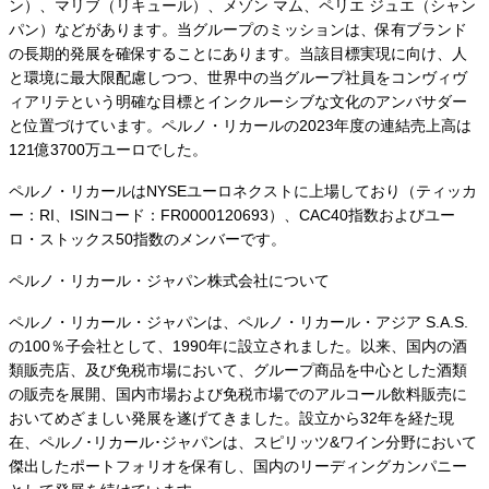
ン）、マリブ（リキュール）、メゾン マム、ペリエ ジュエ（シャン
パン）などがあります。当グループのミッションは、保有ブランド
の長期的発展を確保することにあります。当該目標実現に向け、人
と環境に最大限配慮しつつ、世界中の当グループ社員をコンヴィヴ
ィアリテという明確な目標とインクルーシブな文化のアンバサダー
と位置づけています。ペルノ・リカールの2023年度の連結売上高は
121億3700万ユーロでした。
ペルノ・リカールはNYSEユーロネクストに上場しており（ティッカ
ー：RI、ISINコード：FR0000120693）、CAC40指数およびユー
ロ・ストックス50指数のメンバーです。
ペルノ・リカール・ジャパン株式会社について
ペルノ・リカール・ジャパンは、ペルノ・リカール・アジア S.A.S.
の100％子会社として、1990年に設立されました。以来、国内の酒
類販売店、及び免税市場において、グループ商品を中心とした酒類
の販売を展開、国内市場および免税市場でのアルコール飲料販売に
おいてめざましい発展を遂げてきました。設立から32年を経た現
在、ペルノ･リカール･ジャパンは、スピリッツ&ワイン分野において
傑出したポートフォリオを保有し、国内のリーディングカンパニー