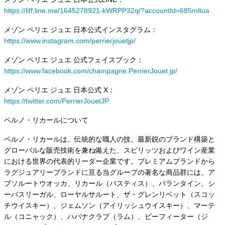
https://liff.line.me/1645278921-kWRPP32q/?accountId=685mltua
メゾン ペリエ ジュエ 日本公式インスタグラム：
https://www.instagram.com/perrierjouetjp/
メゾン ペリエ ジュエ 公式フェイスブック：
https://www.facebook.com/champagne.PerrierJouet.jp/
メゾン ペリエ ジュエ 日本公式 X：
https://twitter.com/PerrierJouetJP
ペルノ・リカールについて
ペルノ・リカールは、伝統的な職人の技、最新鋭のブランド構築と
グローバルな販売技術を兼ね備えた、スピリッツおよびワイン産業
における世界の代表的リーダー企業です。プレミアムブランドから
ラグジュアリーブランドに亘る当グループの著名な商品群には、ア
ブソルートウオッカ、リカール（パスティス）、バランタイン、シ
ーバスリーガル、ローヤルサルート、ザ・グレンリベット（スコッ
チウイスキー）、ジェムソン（アイリッシュウイスキー）、マーテ
ル（コニャック）、ハバナクラブ（ラム）、ビーフィーター（ジ