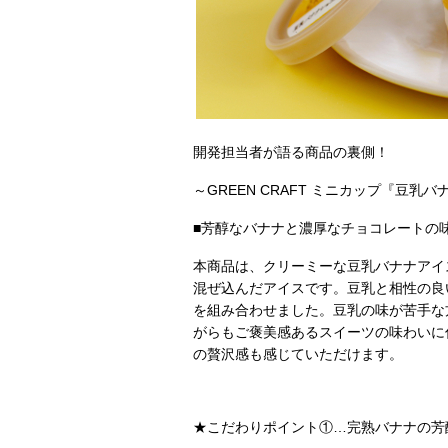
開発担当者が語る商品の裏側！
～GREEN CRAFT ミニカップ『豆乳
■芳醇なバナナと濃厚なチョコレートの
本商品は、クリーミーな豆乳バナナアイ
混ぜ込んだアイスです。豆乳と相性の良
を組み合わせました。豆乳の味が苦手な方
がらもご褒美感あるスイーツの味わいに
の贅沢感も感じていただけます。
★こだわりポイント①…完熟バナナの芳