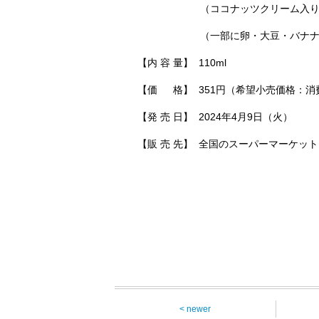
（ココナッツクリーム入り）、卵
（一部に卵・大豆・バナナを
【内 容 量】 110ml
【価 格】 351円（希望小売価格：
【発 売 日】 2024年4月9日（火）
【販 売 先】 全国のスーパーマーケ
< newer