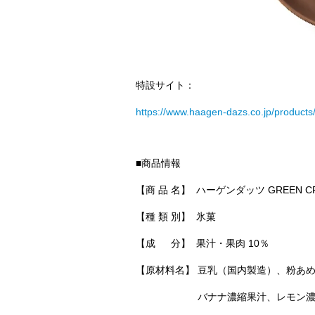
特設サイト：
https://www.haagen-dazs.co.jp/products
■商品情報
【商 品 名】 ハーゲンダッツ GREEN
【種 類 別】 氷菓
【成 分】 果汁・果肉 10％
【原材料名】 豆乳（国内製造）、粉あ
バナナ濃縮果汁、レモン濃縮果汁