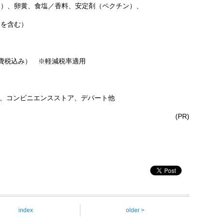
黄、食塩／香料、安定剤（ペクチン）、
含む）
消費税込み） ※軽減税率適用
ット、コンビニエンスストア、デパート他
(PR)
index
older >