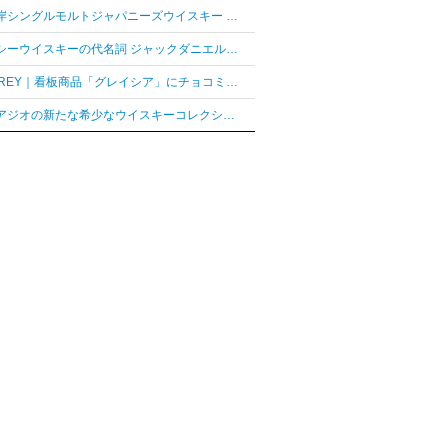
「厚岸シングルモルトジャパニーズウイスキー 花ぐはし カリンパニ」が最高金賞、ジャパングランプリ受賞
テネシーウイスキーの代名詞 ジャックダニエル「ジャックダニエル マクラーレン2026ラベル」を数量限定発売
AUDREY｜看板商品「グレイシア」にチョコミントフレーバー「グレイシア チョコミンティ」が新登場
ディアジオの新たな希少なウイスキーコレクション「レア シリーズ」が2026年7月7日（火）より日本発売