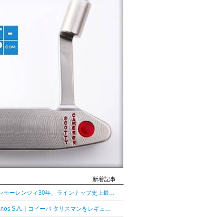
新着記事
グレンモーレンジィ30年、ラインナップ史上最長熟成の30年
Habanos S.A.｜コイーバ タリスマンをレギュラーラインとして復活