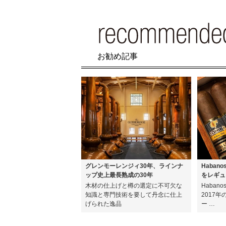
お勧め記事
グレンモーレンジィ30年、ラインナ
Haban
ップ史上最長熟成の30年
をレギュ
木材の仕上げと樽の選定に不可欠な
Haban
知識と専門技術を要して丹念に仕上
2017
げられた逸品
ー …