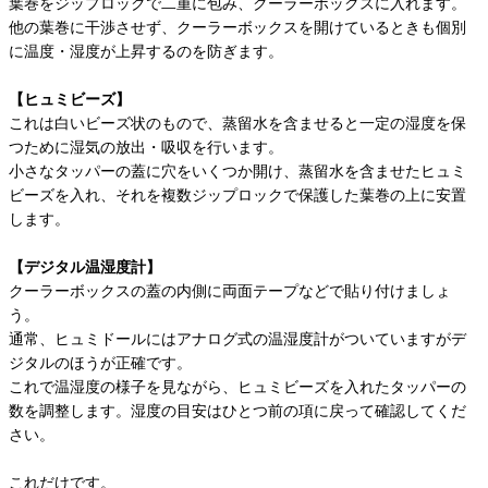
葉巻をジップロックで二重に包み、クーラーボックスに入れます。
他の葉巻に干渉させず、クーラーボックスを開けているときも個別
に温度・湿度が上昇するのを防ぎます。
【ヒュミビーズ】
これは白いビーズ状のもので、蒸留水を含ませると一定の湿度を保
つために湿気の放出・吸収を行います。
小さなタッパーの蓋に穴をいくつか開け、蒸留水を含ませたヒュミ
ビーズを入れ、それを複数ジップロックで保護した葉巻の上に安置
します。
【デジタル温湿度計】
クーラーボックスの蓋の内側に両面テープなどで貼り付けましょ
う。
通常、ヒュミドールにはアナログ式の温湿度計がついていますがデ
ジタルのほうが正確です。
これで温湿度の様子を見ながら、ヒュミビーズを入れたタッパーの
数を調整します。湿度の目安はひとつ前の項に戻って確認してくだ
さい。
これだけです。