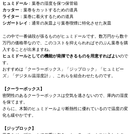
ヒュミドール
：葉巻の湿度を保つ保管箱
カッター
：葉巻をカットするための道具
ライター
：葉巻に着火するための道具
シガートレイ
：通常の灰皿より葉巻喫煙に特化させた灰皿
この中で一番値段が張るものがヒュミドールです。数万円から数十
万円の価格帯なので、このコストを抑えられればそのぶん葉巻を購
入することが出来ますね。
ヒュミドールとしての機能が発揮できるものを用意すればよい
ので
す。
おすすめは「クーラーボックス」「ジップロック」「ヒュミビー
ズ」「デジタル温湿度計」、これらを組合わせたものです。
【クーラーボックス】
密閉性のあるクーラーボックスは空気を逃さないので、庫内の湿度
を保てます。
さらに、木製のヒュミドールより断熱性に優れているので温度の変
化も緩やかです。
【ジップロック】