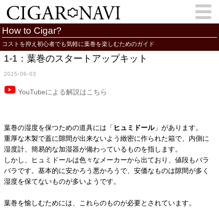
How to Cigar?
コストを抑え初心者でも気軽に葉巻を楽しむためのガイド
1-1：葉巻のスタートアップキット
会員登録
お問い合わせ
サインイン
2015-06-03
How to Cigar?
Cigar Location
YouTubeによる解説はこちら
Cigar Information
Cigar Column
Memorandum
葉巻人
葉巻の湿度を保つための道具には「
ヒュミドール
」があります。
重厚な木製で蓋に隙間が出来ないよう緻密に作られた箱で、内側に
Cigar Map
湿度計、簡易的な加湿器が備わっているものを指します。
しかし、ヒュミドールは色々なメーカーから出ており、値段もバラ
バラです。基本的に安かろう悪かろうで、安価なものは隙間が多く
湿度を保てないものが多いようです。
葉巻を愉しむためには、これらのものが必要とされています。