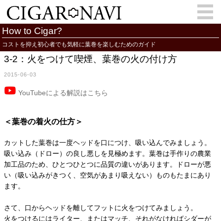
How to Cigar?
コストを抑え初心者でも気軽に葉巻を楽しむためのガイド
3-2：火をつけて喫煙、葉巻の火の付け方
会員登録
お問い合わせ
サインイン
2015-06-03
How to Cigar?
Cigar Location
YouTubeによる解説はこちら
Cigar Information
Cigar Column
＜葉巻の着火の仕方＞
Memorandum
葉巻人
カットした葉巻は一度ヘッドを口につけ、吸い込んでみましょう。
Cigar Map
吸い込み（ドロー）の良し悪しを見極めます。葉巻は手作りの農業
加工品のため、ひとつひとつに品質の違いがあります。ドローが悪
い（吸い込みがきつく、空気があまり吸えない）ものもたまにあり
ます。
さて、口からヘッドを離してフットに火をつけてみましょう。
火をつけるにはライター、またはマッチ、それがなければシダーが