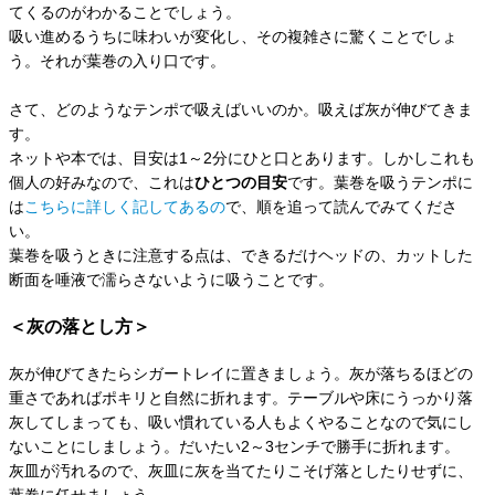
てくるのがわかることでしょう。
吸い進めるうちに味わいが変化し、その複雑さに驚くことでしょ
う。それが葉巻の入り口です。
さて、どのようなテンポで吸えばいいのか。吸えば灰が伸びてきま
す。
ネットや本では、目安は1～2分にひと口とあります。しかしこれも
個人の好みなので、これは
ひとつの目安
です。葉巻を吸うテンポに
は
こちらに詳しく記してあるの
で、順を追って読んでみてくださ
い。
葉巻を吸うときに注意する点は、できるだけヘッドの、カットした
断面を唾液で濡らさないように吸うことです。
＜灰の落とし方＞
灰が伸びてきたらシガートレイに置きましょう。灰が落ちるほどの
重さであればポキリと自然に折れます。テーブルや床にうっかり落
灰してしまっても、吸い慣れている人もよくやることなので気にし
ないことにしましょう。だいたい2～3センチで勝手に折れます。
灰皿が汚れるので、灰皿に灰を当てたりこそげ落としたりせずに、
葉巻に任せましょう。