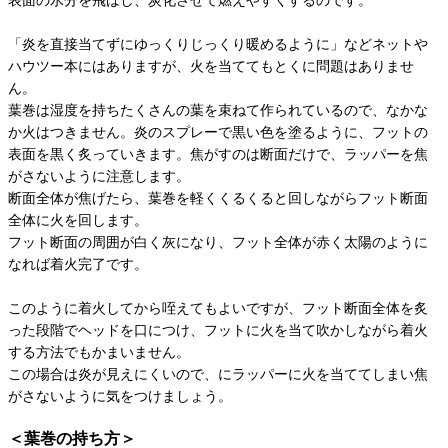
「炎を直接当てずにゆっくりじっくり暖めるように」などネットや
ハウツー本にはありますが、火を当ててもとくに問題はありませ
ん。
葉巻は湿度を持ちたくさんの葉を束ねて作られているので、なかな
か火はつきません。炎のスプレーで黒い色を塗るように、フットの
表面を黒く炙っていきます。焦がすのは断面だけで、ラッパーを焦
がさないように注意します。
断面全体が焦げたら、葉巻を軽くくるくると回しながらフット断面
全体に火を回します。
フット断面の周囲が白く灰になり、フット全体が赤く太陽のように
なれば着火完了です。
このように着火してから咥えてもよいですが、フット断面全体を炙
った段階でヘッドを口につけ、フットに火を当て吹かしながら着火
する方法でもかまいません。
この場合は炎が見えにくいので、にラッパーに火を当ててしまい焦
がさないように気をつけましょう。
＜葉巻の持ち方＞