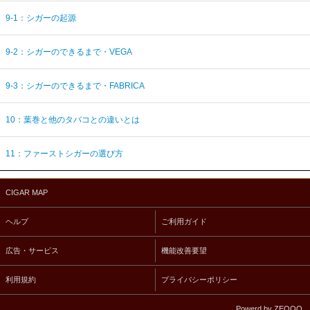
9-1：シガーの起源
9-2：シガーのできるまで・VEGA
9-3：シガーのできるまで・FABRICA
10：葉巻と他のタバコとの違いとは
11：ファーストシガーの選び方
CIGAR MAP
ヘルプ
ご利用ガイド
広告・サービス
機能改善要望
利用規約
プライバシーポリシー
Powerd by ZEQOO