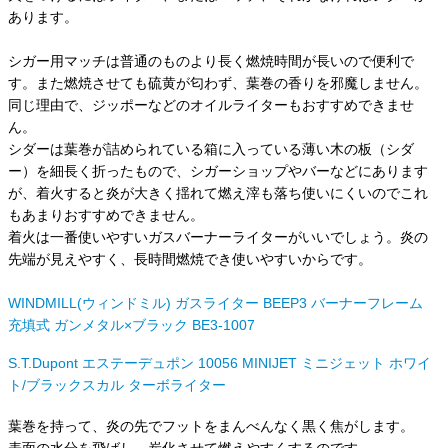
あります。
シガー用マッチは普通のものより長く燃焼時間が長いので便利で
す。また燃焼させても硫黄が匂わず、葉巻の香りを邪魔しません。
同じ理由で、ジッポーなどのオイルライターもおすすめできませ
ん。
シダーは葉巻が詰められている箱に入っている薄い木の板（シダ
ー）を細長く折ったもので、シガーショップやバーなどにあります
が、着火すると炎が大きく揺れて燃え滓も落ち使いにくいのでこれ
もあまりおすすめできません。
着火は一番使いやすいガスバーナーライターがいいでしょう。炎の
先端が見えやすく、長時間燃焼でき使いやすいからです。
WINDMILL(
ウィンドミル
)
ガスライター
BEEP3
バーナーフレーム
充填式 ガンメタル
×
ブラック
BE3-1007
S.T.Dupont
エステーデュポン
10056 MINIJET
ミニジェット ホワイ
ト
/ブラックスカル ターボライター
葉巻を持って、炎の先でフットをまんべんなく黒く焦がします。
表面の水分を飛ばし、炭化させて燃えやすくするのです。