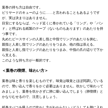
葉巻の持ち方は自由です。
ビリヤードのキューのように……と言われることもあるようです
が、実は決まりはありません。
目安にするならば、ヘッド近くに巻かれている「リング」や「バン
ド」と呼ばれる紙製のテープ（ないものもあります）のあたりを持
つ事です。
丸めたピースサインの人差し指と中指でリングのあたりを挟む。
親指と人差し指でリングのあたりをつまみ、他の指は添える。
親指と人差し指でリングのあたりをつまみ、中指の爪の辺りで下か
ら支える。
このような持ち方が一般的です。
＜葉巻の喫煙、味わい方＞
葉巻は味と香りを楽しむものです。味覚は嗅覚とほぼ同調している
ので、勢い込んで香りをかぐ必要はありません。吹かして味わって
みましょう。葉巻を吹かさずに肺に吸い込んでしまう（肺喫煙）と
かなりむせるので、注意しましょう。
紙巻タバコを吸うので吹かし方がわからない（どうしても肺に入れ