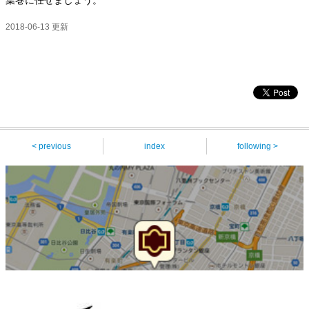
2018-06-13 更新
< previous
index
following >