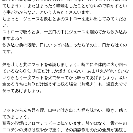
てしまう）、またはまったく喫煙をしたことがないので吹かすとい
う事がわからない、という人もたくさんいます。
ちょっと、ジュースを飲むときのストローを思い出してみてくださ
い。
ストローで吸うとき、一度口の中にジュースを溜めてから飲み込み
ますよね？
飲み込む前の段階、口にいっぱい詰まったらそのまま口から吐くの
です。
煙を吐くと共にフットを確認しましょう。断面に全体的に火が回っ
ているならOK。片面だけしか燃えていない、あまり火が付いていな
いならもう一度フットを火で炙ってから吸ってあげましょう。吸い
進めるうちに片側だけ燃えずに残る場合（片燃え）も、適宜火でで
炙ってあげましょう。
フットから立ち昇る煙、口中と吐き出した煙を味わい、嗅ぎ、感じ
てみましょう。
葉巻の喫煙はアロマテラピーに似ています。肺ではなく、舌からの
ニコチンの摂取は緩やかで重く、その鎮静作用のため全身が弛緩し