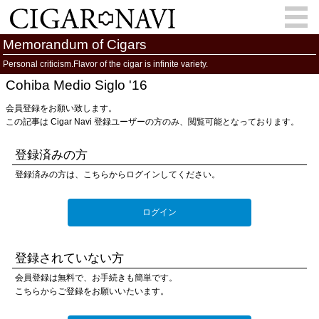
Memorandum of Cigars
Personal criticism.Flavor of the cigar is infinite variety.
Cohiba Medio Siglo '16
会員登録
お問い合わせ
サインイン
会員登録をお願い致します。
How to Cigar?
Cigar Location
この記事は Cigar Navi 登録ユーザーの方のみ、閲覧可能となっております。
Cigar Information
Cigar Column
登録済みの方
登録済みの方は、こちらからログインしてください。
Memorandum
葉巻人
ログイン
Cigar Map
登録されていない方
会員登録は無料で、お手続きも簡単です。
こちらからご登録をお願いいたいます。