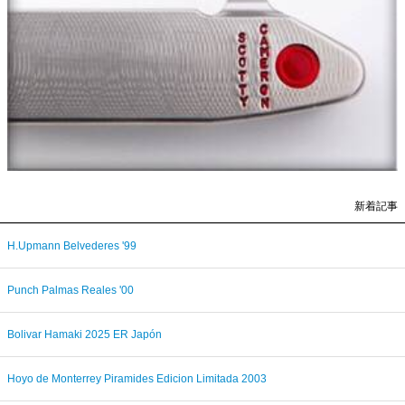
新着記事
H.Upmann Belvederes '99
Punch Palmas Reales '00
Bolivar Hamaki 2025 ER Japón
Hoyo de Monterrey Piramides Edicion Limitada 2003