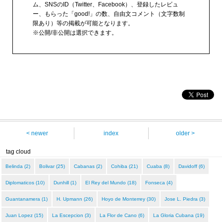
ム、SNSのID（Twitter、Facebook）、登録したレビュ
ー、もらった「good!」の数、自由文コメント（文字数制
限あり）等の掲載が可能となります。
※公開/非公開は選択できます。
< newer
index
older >
tag cloud
Belinda (2)
Bolivar (25)
Cabanas (2)
Cohiba (21)
Cuaba (8)
Davidoff (6)
Diplomaticos (10)
Dunhill (1)
El Rey del Mundo (18)
Fonseca (4)
Guantanamera (1)
H. Upmann (26)
Hoyo de Monterrey (30)
Jose L. Piedra (3)
Juan Lopez (15)
La Escepcion (3)
La Flor de Cano (6)
La Gloria Cubana (19)