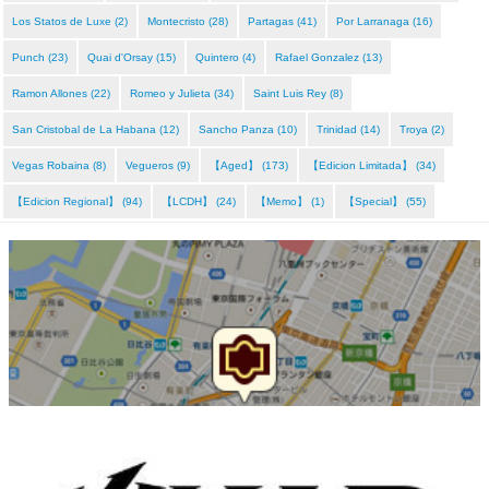
Los Statos de Luxe (2)
Montecristo (28)
Partagas (41)
Por Larranaga (16)
Punch (23)
Quai d'Orsay (15)
Quintero (4)
Rafael Gonzalez (13)
Ramon Allones (22)
Romeo y Julieta (34)
Saint Luis Rey (8)
San Cristobal de La Habana (12)
Sancho Panza (10)
Trinidad (14)
Troya (2)
Vegas Robaina (8)
Vegueros (9)
【Aged】 (173)
【Edicion Limitada】 (34)
【Edicion Regional】 (94)
【LCDH】 (24)
【Memo】 (1)
【Special】 (55)