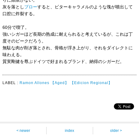
りに際限がない。
灰を落とし
ブロー
すると、ビターキャラメルのような塊が噴出して
口腔に炸裂する。
60分で喫了。
強いシガーほど長期の熟成に耐えられると考えているが、これは丁
度そのピークだろう。
無駄な肉が削ぎ落とされ、骨格が浮き上がり、それをダイレクトに
味わえる。
質実剛健を尊ぶドイツで好まれるブランド、納得のシガーだ。
LABEL :
Ramon Allones
【Aged】
【Edicion Regional】
< newer
index
older >