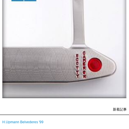
新着記事
H.Upmann Belvederes '99