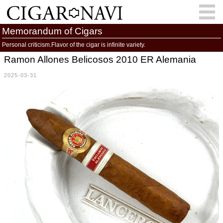
Memorandum of Cigars
Personal criticism.Flavor of the cigar is infinite variety.
Ramon Allones Belicosos 2010 ER Alemania
会員登録
お問い合わせ
サインイン
2025-03-31
How to Cigar?
Cigar Location
Cigar Information
Cigar Column
Memorandum
葉巻人
Cigar Map