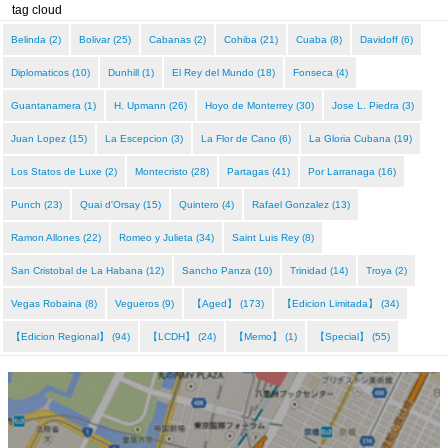
tag cloud
Belinda (2)
Bolivar (25)
Cabanas (2)
Cohiba (21)
Cuaba (8)
Davidoff (6)
Diplomaticos (10)
Dunhill (1)
El Rey del Mundo (18)
Fonseca (4)
Guantanamera (1)
H. Upmann (26)
Hoyo de Monterrey (30)
Jose L. Piedra (3)
Juan Lopez (15)
La Escepcion (3)
La Flor de Cano (6)
La Gloria Cubana (19)
Los Statos de Luxe (2)
Montecristo (28)
Partagas (41)
Por Larranaga (16)
Punch (23)
Quai d'Orsay (15)
Quintero (4)
Rafael Gonzalez (13)
Ramon Allones (22)
Romeo y Julieta (34)
Saint Luis Rey (8)
San Cristobal de La Habana (12)
Sancho Panza (10)
Trinidad (14)
Troya (2)
Vegas Robaina (8)
Vegueros (9)
【Aged】 (173)
【Edicion Limitada】 (34)
【Edicion Regional】 (94)
【LCDH】 (24)
【Memo】 (1)
【Special】 (55)