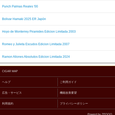
Punch Palmas Reales '00
Bolivar Hamaki 2025 ER Japón
Hoyo de Monterrey Piramides Edicion Limitada 2003
Romeo y Julieta Escudos Edicion Limitada 2007
Ramon Allones Absolutos Edicion Limitada 2024
CIGAR MAP
ヘルプ
ご利用ガイド
広告・サービス
機能改善要望
利用規約
プライバシーポリシー
Powerd by ZEQOO