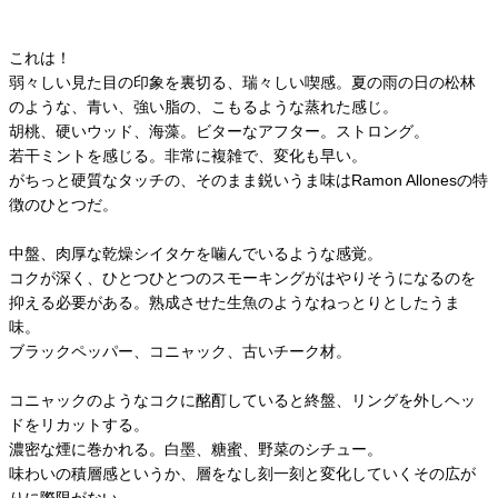
これは！
弱々しい見た目の印象を裏切る、瑞々しい喫感。夏の雨の日の松林
のような、青い、強い脂の、こもるような蒸れた感じ。
胡桃、硬いウッド、海藻。ビターなアフター。ストロング。
若干ミントを感じる。非常に複雑で、変化も早い。
がちっと硬質なタッチの、そのまま鋭いうま味はRamon Allonesの特
徴のひとつだ。
中盤、肉厚な乾燥シイタケを噛んでいるような感覚。
コクが深く、ひとつひとつのスモーキングがはやりそうになるのを
抑える必要がある。熟成させた生魚のようなねっとりとしたうま
味。
ブラックペッパー、コニャック、古いチーク材。
コニャックのようなコクに酩酊していると終盤、リングを外しヘッ
ドをリカットする。
濃密な煙に巻かれる。白墨、糖蜜、野菜のシチュー。
味わいの積層感というか、層をなし刻一刻と変化していくその広が