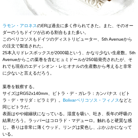
ラモン・アロネス
のERは過去に多く作られてきた。また、そのオー
ダーのうちドイツが占める割合もまた多い。
このベリコソスもドイツのディストリビューター、5th Avenueから
の注文で製造された。
25本入りドレスボックスが2000箱という、かなり少ない生産数。5th
Avenueからこの葉巻を含むヒュミドールが250箱発売されたが、そ
れでも現在のエディシオン・レヒオナルの生産数から考えると非常
に少ないと言えるだろう。
葉巻を観察する。
サイズはRG52x140mm、ビトラ・デ・ガレラ：カンパナス（ビト
ラ・デ・サリダ：ピラミデ）。
Bolivarベリコソス・フィノス
などと
同じビトラだ。
表面はやや縮緬状になっている。湿度を吸い、吐き、長年の呼吸の
結果だろう。ラッパーはコロラド・マデューロ。触れると硬質な感
じ。香りは非常に薄くウッド。リングは変色し、ぶかぶかになって
いる。