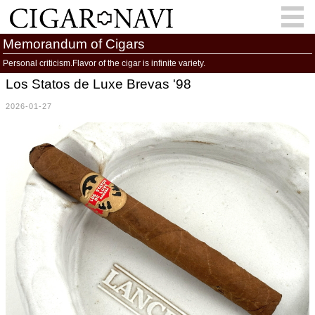
Memorandum of Cigars
Personal criticism.Flavor of the cigar is infinite variety.
Los Statos de Luxe Brevas '98
会員登録
お問い合わせ
サインイン
2026-01-27
How to Cigar?
Cigar Location
Cigar Information
Cigar Column
Memorandum
葉巻人
Cigar Map