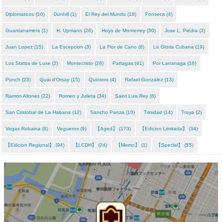
Diplomaticos (10)
Dunhill (1)
El Rey del Mundo (18)
Fonseca (4)
Guantanamera (1)
H. Upmann (26)
Hoyo de Monterrey (30)
Jose L. Piedra (3)
Juan Lopez (15)
La Escepcion (3)
La Flor de Cano (6)
La Gloria Cubana (19)
Los Statos de Luxe (2)
Montecristo (28)
Partagas (41)
Por Larranaga (16)
Punch (23)
Quai d'Orsay (15)
Quintero (4)
Rafael Gonzalez (13)
Ramon Allones (22)
Romeo y Julieta (34)
Saint Luis Rey (8)
San Cristobal de La Habana (12)
Sancho Panza (10)
Trinidad (14)
Troya (2)
Vegas Robaina (8)
Vegueros (9)
【Aged】 (173)
【Edicion Limitada】 (34)
【Edicion Regional】 (94)
【LCDH】 (24)
【Memo】 (1)
【Special】 (55)