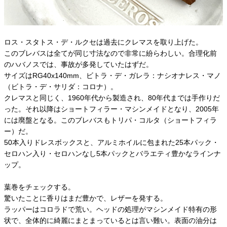
ロス・スタトス・デ・ルクセは過去にクレマスを取り上げた。
このブレバスは全てが同じ寸法なので非常に紛らわしい。合理化前
のハバノスでは、事故が多発していたはずだ。
サイズはRG40x140mm、ビトラ・デ・ガレラ：ナシオナレス・マノ
（ビトラ・デ・サリダ：コロナ）。
クレマスと同じく、1960年代から製造され、80年代までは手作りだ
った。それ以降はショートフィラー・マシンメイドとなり、2005年
には廃盤となる。このブレバスもトリパ・コルタ（ショートフィラ
ー）だ。
50本入りドレスボックスと、アルミホイルに包まれた25本パック・
セロハン入り・セロハンなし5本パックとバラエティ豊かなラインナ
ップ。
葉巻をチェックする。
驚いたことに香りはまだ豊かで、レザーを発する。
ラッパーはコロラドで荒い。ヘッドの処理がマシンメイド特有の形
状で、全体的に綺麗にまとまっているとは言い難い。表面の油分は