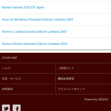
Bolivar Hamaki 2025 ER Japón
Hoyo de Monterrey Piramides Edicion Limitada 2003
Romeo y Julieta Escudos Edicion Limitada 2007
Ramon Allones Absolutos Edicion Limitada 2024
CIGAR MAP
ヘルプ
ご利用ガイド
広告・サービス
機能改善要望
利用規約
プライバシーポリシー
Powerd by ZEQOO