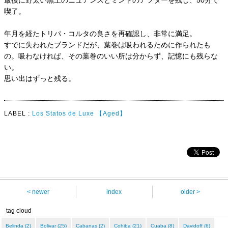
最後に野太い黒土のニュアンスとミントのアフターを残し、50分で
喫了。
年月を経たトリパ・コルタの良さを再確認し、非常に満足。
すでに失われたブランドだが、葉巻は吸われるために作られたも
の。吸わなければ、その葉巻のいい所は分からず、記憶にも残らな
い。
思い出はずっと残る。
LABEL :
Los Statos de Luxe
【Aged】
< newer
index
older >
tag cloud
Belinda (2)
Bolivar (25)
Cabanas (2)
Cohiba (21)
Cuaba (8)
Davidoff (6)