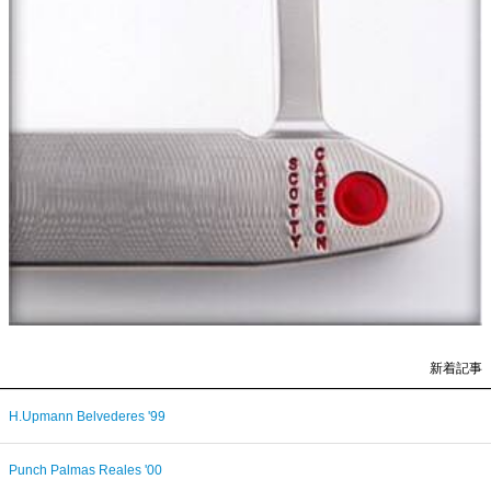
新着記事
H.Upmann Belvederes '99
Punch Palmas Reales '00