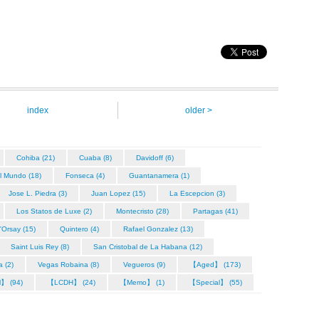
index
older >
Cohiba (21)
Cuaba (8)
Davidoff (6)
l Mundo (18)
Fonseca (4)
Guantanamera (1)
Jose L. Piedra (3)
Juan Lopez (15)
La Escepcion (3)
Los Statos de Luxe (2)
Montecristo (28)
Partagas (41)
'Orsay (15)
Quintero (4)
Rafael Gonzalez (13)
Saint Luis Rey (8)
San Cristobal de La Habana (12)
a (2)
Vegas Robaina (8)
Vegueros (9)
【Aged】 (173)
l】 (94)
【LCDH】 (24)
【Memo】 (1)
【Special】 (55)