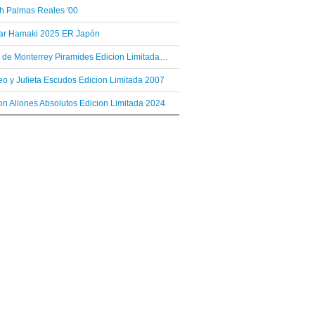
h Palmas Reales '00
var Hamaki 2025 ER Japón
Hoyo de Monterrey Piramides Edicion Limitada 2003
o y Julieta Escudos Edicion Limitada 2007
n Allones Absolutos Edicion Limitada 2024