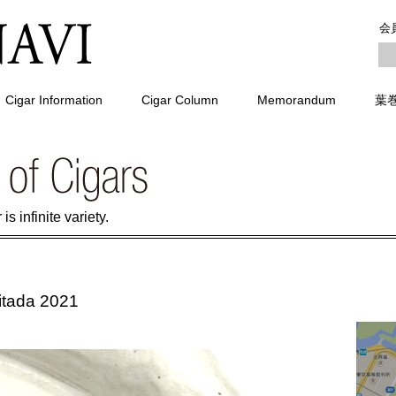
会
Cigar Information
Cigar Column
Memorandum
葉
is infinite variety.
itada 2021