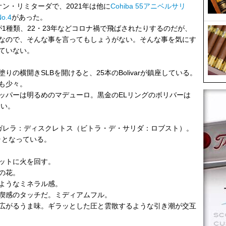
オン・リミターダで、2021年は他に
Cohiba 55アニベルサリ
o.4
があった。
が1種類、22・23年などコロナ禍で飛ばされたりするのだが、
なので、そんな事を言ってもしょうがない。そんな事を気にす
ていない。
の横開きSLBを開けると、25本のBolivarが鎮座している。
も少々。
ッパーは明るめのマデューロ。黒金のELリングのボリバーは
ない。
デ・ガレラ：ディスクレトス（ビトラ・デ・サリダ：ロブスト）。
ラとなっている。
ットに火を回す。
の花。
ようなミネラル感。
喫感のタッチだ。ミディアムフル。
広がるうま味。ギラッとした圧と雲散するような引き潮が交互