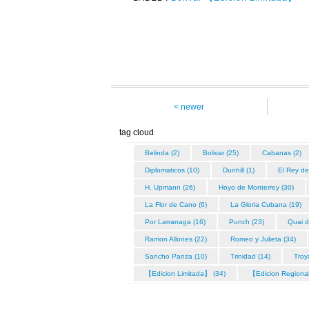
< newer
tag cloud
Belinda (2)
Bolivar (25)
Cabanas (2)
Diplomaticos (10)
Dunhill (1)
El Rey de
H. Upmann (26)
Hoyo de Monterrey (30)
La Flor de Cano (6)
La Gloria Cubana (19)
Por Larranaga (16)
Punch (23)
Quai d
Ramon Allones (22)
Romeo y Julieta (34)
Sancho Panza (10)
Trinidad (14)
Troy
【Edicion Limitada】 (34)
【Edicion Regiona