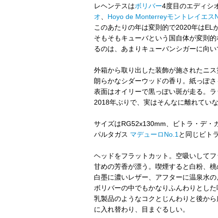
レヘンテスは
ボリバー
4度目のエディシ
オ
、
Hoyo de MonterreyモントレイエスN
このあたりの年は変則的で2020年はEL
そもそもキューバという国自体が変則的
るのは、あまりキューバンシガーに向い
外箱から取り出した装飾が施されたニス塗り
朗らかなシダーウッドの香り。紙っぽさ
表面はオイリーで黒っぽい斑が走る。ラ
2018年ぶりで、実はそんなに離れてい
サイズはRG52x130mm、ビトラ・
パルタガス
マデューロNo.1
と同じビト
ヘッドをフラットカット。空吸いしてフ
甘めの芳香が漂う。喫煙すると白粉、桃
白墨に濃いレザー、アフターに温泉水の
ボリバーの中でもかなりふんわりとした
乳製品のようなコクとじんわりと後から
に入れ替わり、目まぐるしい。