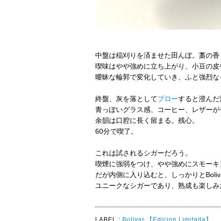
中盤は稲刈りを済ませた田んぼ。藁の香
喫味はやや強めに立ち上がり、小豆の皮
曖昧な輪郭で変化していき、ふと強烈な
終盤、灰を落として
ブロー
すると澄んだ
青っぽいグラス感、コーヒー、レザーが
余韻は口腔に長く留まる。残心。
60分で喫了。
これは試されるシガーだろう。
喫煙に強弱をつけ、やや強めにスモーキ
だが内側に入り込むと、しっかりとBoli
ユニークなシガーであり、熟成も楽しみ
LABEL :
Bolivar
【Edicion Limitada】