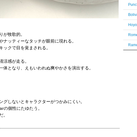
Punc
Boli
りが牧歌的。
Rome
やナッティーなタッチが眼前に現れる。
Ramo
キックで目を覚まされる。
清涼感が走る。
一体となり、えもいわれぬ爽やかさを演出する。
ングしないとキャラクターがつかみにくい。
varの個性にたゆたう。
だ。