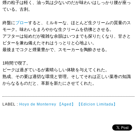
煙の粒子は軽く、油っ気は少ないのだが味わいはしっかり腰が座っ
ている。古刹。
終盤に
ブロー
すると、ミルキーな、ほとんど生クリームの質量のス
モーク。味わいもまろやかな生クリームを彷彿とさせる。
アフターは短めだが複雑な余韻はいつまでも探りたくなり、甘さと
ビターを兼ね備えたそれはうっとりと心地よい。
最後までコクと煙量豊かで、スモーカーを陶酔させる。
1時間で喫了。
ピークは過ぎているが素晴らしい体験を与えてくれた。
熟成、その要は適切な環境と管理。そしてそれは正しい葉巻の知識
からなるものだと、革新を新たにさせてくれた。
LABEL :
Hoyo de Monterrey
【Aged】
【Edicion Limitada】