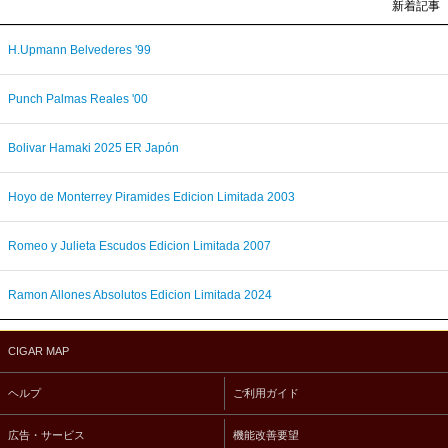
新着記事
H.Upmann Belvederes '99
Punch Palmas Reales '00
Bolivar Hamaki 2025 ER Japón
Hoyo de Monterrey Piramides Edicion Limitada 2003
Romeo y Julieta Escudos Edicion Limitada 2007
Ramon Allones Absolutos Edicion Limitada 2024
CIGAR MAP
ヘルプ
ご利用ガイド
広告・サービス
機能改善要望