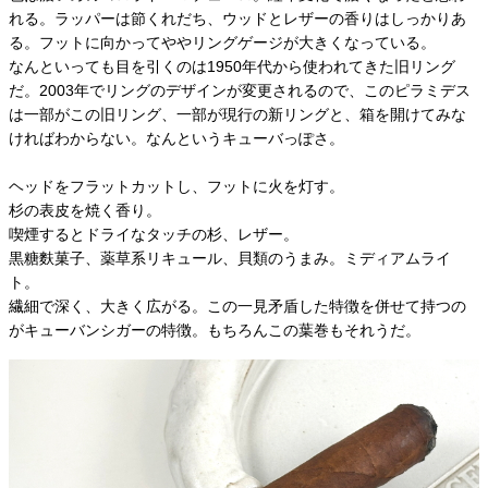
れる。ラッパーは節くれだち、ウッドとレザーの香りはしっかりあ
る。フットに向かってややリングゲージが大きくなっている。
なんといっても目を引くのは1950年代から使われてきた旧リング
だ。2003年でリングのデザインが変更されるので、このピラミデス
は一部がこの旧リング、一部が現行の新リングと、箱を開けてみな
ければわからない。なんというキューバっぽさ。
ヘッドをフラットカットし、フットに火を灯す。
杉の表皮を焼く香り。
喫煙するとドライなタッチの杉、レザー。
黒糖麩菓子、薬草系リキュール、貝類のうまみ。ミディアムライ
ト。
繊細で深く、大きく広がる。この一見矛盾した特徴を併せて持つの
がキューバンシガーの特徴。もちろんこの葉巻もそれうだ。