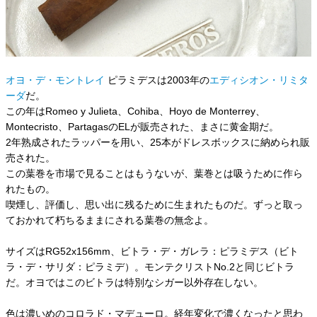
オヨ・デ・モントレイ
ピラミデスは2003年の
エディシオン・リミタ
ーダ
だ。
この年はRomeo y Julieta、Cohiba、Hoyo de Monterrey、
Montecristo、PartagasのELが販売された、まさに黄金期だ。
2年熟成されたラッパーを用い、25本がドレスボックスに納められ販
売された。
この葉巻を市場で見ることはもうないが、葉巻とは吸うために作ら
れたもの。
喫煙し、評価し、思い出に残るために生まれたものだ。ずっと取っ
ておかれて朽ちるままにされる葉巻の無念よ。
サイズはRG52x156mm、ビトラ・デ・ガレラ：ピラミデス（ビト
ラ・デ・サリダ：ピラミデ）。モンテクリストNo.2と同じビトラ
だ。オヨではこのビトラは特別なシガー以外存在しない。
色は濃いめのコロラド・マデューロ。経年変化で濃くなったと思わ