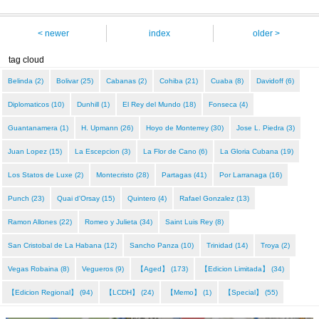
< newer
index
older >
tag cloud
Belinda (2)
Bolivar (25)
Cabanas (2)
Cohiba (21)
Cuaba (8)
Davidoff (6)
Diplomaticos (10)
Dunhill (1)
El Rey del Mundo (18)
Fonseca (4)
Guantanamera (1)
H. Upmann (26)
Hoyo de Monterrey (30)
Jose L. Piedra (3)
Juan Lopez (15)
La Escepcion (3)
La Flor de Cano (6)
La Gloria Cubana (19)
Los Statos de Luxe (2)
Montecristo (28)
Partagas (41)
Por Larranaga (16)
Punch (23)
Quai d'Orsay (15)
Quintero (4)
Rafael Gonzalez (13)
Ramon Allones (22)
Romeo y Julieta (34)
Saint Luis Rey (8)
San Cristobal de La Habana (12)
Sancho Panza (10)
Trinidad (14)
Troya (2)
Vegas Robaina (8)
Vegueros (9)
【Aged】 (173)
【Edicion Limitada】 (34)
【Edicion Regional】 (94)
【LCDH】 (24)
【Memo】 (1)
【Special】 (55)