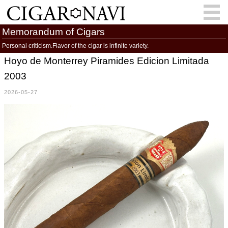
Memorandum of Cigars
Personal criticism.Flavor of the cigar is infinite variety.
Hoyo de Monterrey Piramides Edicion Limitada
会員登録
お問い合わせ
サインイン
2003
How to Cigar?
Cigar Location
2026-05-27
Cigar Information
Cigar Column
Memorandum
葉巻人
Cigar Map