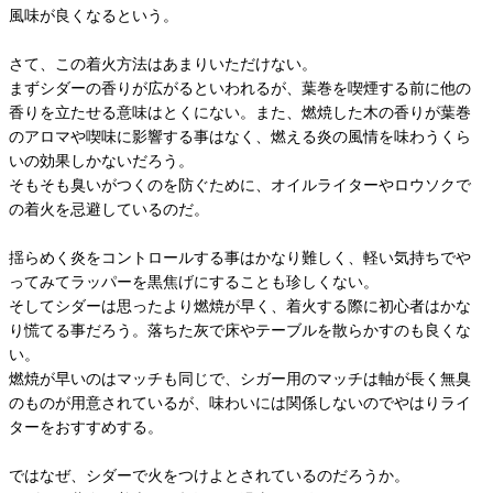
風味が良くなるという。
さて、この着火方法はあまりいただけない。
まずシダーの香りが広がるといわれるが、葉巻を喫煙する前に他の
香りを立たせる意味はとくにない。また、燃焼した木の香りが葉巻
のアロマや喫味に影響する事はなく、燃える炎の風情を味わうくら
いの効果しかないだろう。
そもそも臭いがつくのを防ぐために、オイルライターやロウソクで
の着火を忌避しているのだ。
揺らめく炎をコントロールする事はかなり難しく、軽い気持ちでや
ってみてラッパーを黒焦げにすることも珍しくない。
そしてシダーは思ったより燃焼が早く、着火する際に初心者はかな
り慌てる事だろう。落ちた灰で床やテーブルを散らかすのも良くな
い。
燃焼が早いのはマッチも同じで、シガー用のマッチは軸が長く無臭
のものが用意されているが、味わいには関係しないのでやはりライ
ターをおすすめする。
ではなぜ、シダーで火をつけよとされているのだろうか。