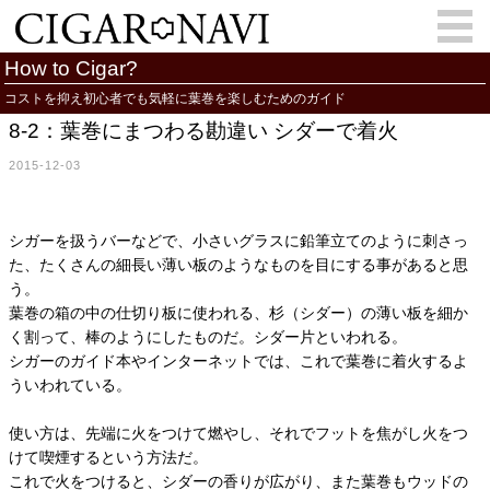
How to Cigar?
コストを抑え初心者でも気軽に葉巻を楽しむためのガイド
8-2：葉巻にまつわる勘違い シダーで着火
会員登録
お問い合わせ
サインイン
2015-12-03
How to Cigar?
Cigar Location
Cigar Information
Cigar Column
シガーを扱うバーなどで、小さいグラスに鉛筆立てのように刺さっ
た、たくさんの細長い薄い板のようなものを目にする事があると思
Memorandum
葉巻人
う。
葉巻の箱の中の仕切り板に使われる、杉（シダー）の薄い板を細か
Cigar Map
く割って、棒のようにしたものだ。シダー片といわれる。
シガーのガイド本やインターネットでは、これで葉巻に着火するよ
ういわれている。
使い方は、先端に火をつけて燃やし、それでフットを焦がし火をつ
けて喫煙するという方法だ。
これで火をつけると、シダーの香りが広がり、また葉巻もウッドの