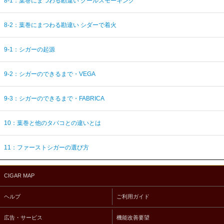
8-1：葉巻にまつわる勘違い クールスモーキング
8-2：葉巻にまつわる勘違い シダーで着火
9-1：シガーの起源
9-2：シガーのできるまで・VEGA
9-3：シガーのできるまで・FABRICA
10：葉巻と他のタバコとの違いとは
11：ファーストシガーの選び方
CIGAR MAP
ヘルプ
ご利用ガイド
広告・サービス
機能改善要望