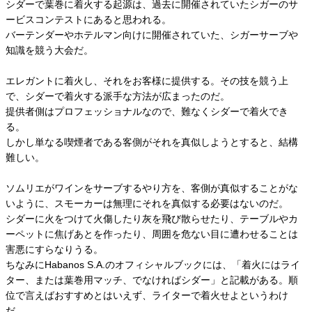
シダーで葉巻に着火する起源は、過去に開催されていたシガーのサ
ービスコンテストにあると思われる。
バーテンダーやホテルマン向けに開催されていた、シガーサーブや
知識を競う大会だ。
エレガントに着火し、それをお客様に提供する。その技を競う上
で、シダーで着火する派手な方法が広まったのだ。
提供者側はプロフェッショナルなので、難なくシダーで着火でき
る。
しかし単なる喫煙者である客側がそれを真似しようとすると、結構
難しい。
ソムリエがワインをサーブするやり方を、客側が真似することがな
いように、スモーカーは無理にそれを真似する必要はないのだ。
シダーに火をつけて火傷したり灰を飛び散らせたり、テーブルやカ
ーペットに焦げあとを作ったり、周囲を危ない目に遭わせることは
害悪にすらなりうる。
ちなみにHabanos S.A.のオフィシャルブックには、「着火にはライ
ター、または葉巻用マッチ、でなければシダー」と記載がある。順
位で言えばおすすめとはいえず、ライターで着火せよというわけ
だ。