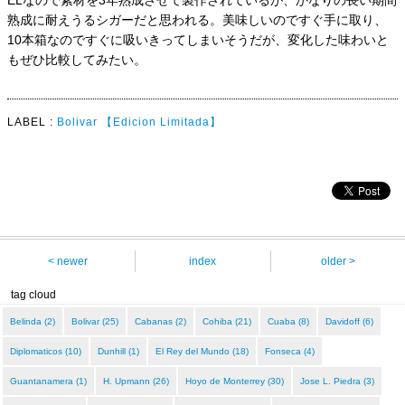
ELなので素材を3年熟成させて製作されているが、かなりの長い期間
熟成に耐えうるシガーだと思われる。美味しいのですぐ手に取り、
10本箱なのですぐに吸いきってしまいそうだが、変化した味わいと
もぜひ比較してみたい。
LABEL :
Bolivar
【Edicion Limitada】
< newer
index
older >
tag cloud
Belinda (2)
Bolivar (25)
Cabanas (2)
Cohiba (21)
Cuaba (8)
Davidoff (6)
Diplomaticos (10)
Dunhill (1)
El Rey del Mundo (18)
Fonseca (4)
Guantanamera (1)
H. Upmann (26)
Hoyo de Monterrey (30)
Jose L. Piedra (3)