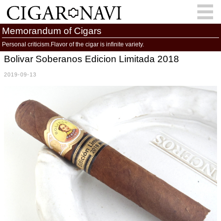
Memorandum of Cigars
Personal criticism.Flavor of the cigar is infinite variety.
Bolivar Soberanos Edicion Limitada 2018
会員登録
お問い合わせ
サインイン
2019-09-13
How to Cigar?
Cigar Location
Cigar Information
Cigar Column
Memorandum
葉巻人
Cigar Map