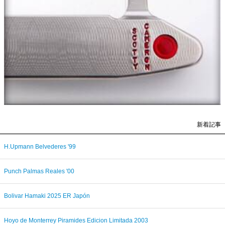
新着記事
H.Upmann Belvederes '99
Punch Palmas Reales '00
Bolivar Hamaki 2025 ER Japón
Hoyo de Monterrey Piramides Edicion Limitada 2003