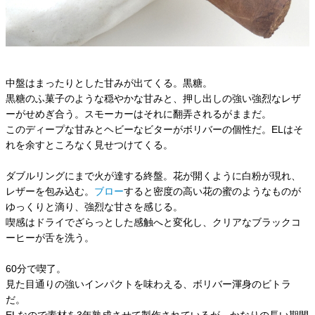
中盤はまったりとした甘みが出てくる。黒糖。
黒糖のふ菓子のような穏やかな甘みと、押し出しの強い強烈なレザ
ーがせめぎ合う。スモーカーはそれに翻弄されるがままだ。
このディープな甘みとヘビーなビターがボリバーの個性だ。ELはそ
れを余すところなく見せつけてくる。
ダブルリングにまで火が達する終盤。花が開くように白粉が現れ、
レザーを包み込む。
ブロー
すると密度の高い花の蜜のようなものが
ゆっくりと滴り、強烈な甘さを感じる。
喫感はドライでざらっとした感触へと変化し、クリアなブラックコ
ーヒーが舌を洗う。
60分で喫了。
見た目通りの強いインパクトを味わえる、ボリバー渾身のビトラ
だ。