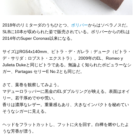
2018年のリミターダのうちひとつ、
ボリバー
からはソベラノスだ。
SLBに10本が収められた姿で販売されている。ボリバーからのELは
2014年のSuper Coronas以来になる。
サイズはRG54x140mm、ビトラ・デ・ガレラ：デューク（ビトラ・
デ・サリダ：ロブスト・エクストラ）。2009年のEL、Romeo y
Julieta Dukeと同じビトラである。無論よく知られたポピュラーなシ
ガー、Partagas セリーE No.2とも同じだ。
さて、葉巻を観察してみよう。
マデューロラッパーに黒金のELダブルリングが映える。表面はオイ
リー。若干厚めでやや荒い。
香りは濃厚なレザー。重量感もあり、大きなインパクトを秘めてい
そうなシガーに見える。
ヘッドをフラットカットし、フットに火を回す。白樺を燃やしたよ
うな芳香が漂う。