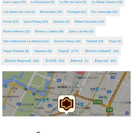
Juan Lopez (15)
La Escepcion (3)
La Flor de Cano (6)
La Gloria Cubana (19)
Los Statos de Luxe (2)
Montecristo (28)
Partagas (41)
Por Larranaga (16)
Punch (23)
Quai d'Orsay (15)
Quintero (4)
Rafael Gonzalez (13)
Ramon Allones (22)
Romeo y Julieta (34)
Saint Luis Rey (8)
San Cristobal de La Habana (12)
Sancho Panza (10)
Trinidad (14)
Troya (2)
Vegas Robaina (8)
Vegueros (9)
【Aged】 (173)
【Edicion Limitada】 (34)
【Edicion Regional】 (94)
【LCDH】 (24)
【Memo】 (1)
【Special】 (55)