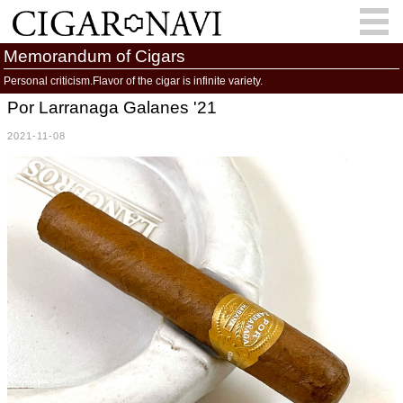
Memorandum of Cigars
Personal criticism.Flavor of the cigar is infinite variety.
Por Larranaga Galanes '21
会員登録
お問い合わせ
サインイン
2021-11-08
How to Cigar?
Cigar Location
Cigar Information
Cigar Column
Memorandum
葉巻人
Cigar Map