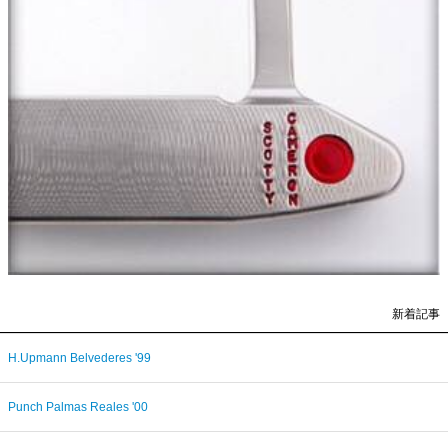
新着記事
H.Upmann Belvederes '99
Punch Palmas Reales '00