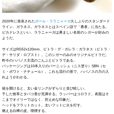
2020年に発表された
ポール・ララニャーガ
久しぶりのスタンダード
ライン、ガラネス。ガラネスとはスペイン語で「勇者」に当たる。
ピカドレスといい、ララニャーガは勇ましい名前のシガーが好みの
ようだ。
サイズはRG52x120mm、ビトラ・デ・ガレラ：ガラネス（ビトラ・
デ・サリダ：ロブスト）。このシガーのみのオリジナルビトラだ。
昨今のハバノス主流のごんぶとビトラである。
パッケージングは10本入りのバーニッシュ（ニス塗り）SBN（セ
ミ・ボワト・ナチュール）。これも流行の形で、ハバノスの力の入
れようがわかる。
箱を開けると、太い金リングがずらりと並び眩しい。
干した牧草とタバコ香が充満する。ラッパーはコロラド。表面はそ
こまでオイリーではなく、控えめな印象だ。
ヘッドをフラットカット。太いフットに火を灯す。
燃える白樺の皮。喫煙する。