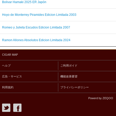
Bolivar Hamaki 2025 ER Japón
Hoyo de Monterrey Piramides Edicion Limitada 2003
Romeo y Julieta Escudos Edicion Limitada 2007
Ramon Allones Absolutos Edicion Limitada 2024
CIGAR MAP
ヘルプ
ご利用ガイド
広告・サービス
機能改善要望
利用規約
プライバシーポリシー
Powerd by ZEQOO