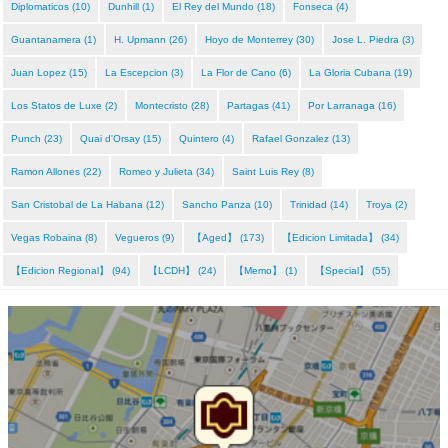
Diplomaticos (10)
Dunhill (1)
El Rey del Mundo (18)
Fonseca (4)
Guantanamera (1)
H. Upmann (26)
Hoyo de Monterrey (30)
Jose L. Piedra (3)
Juan Lopez (15)
La Escepcion (3)
La Flor de Cano (6)
La Gloria Cubana (19)
Los Statos de Luxe (2)
Montecristo (28)
Partagas (41)
Por Larranaga (16)
Punch (23)
Quai d'Orsay (15)
Quintero (4)
Rafael Gonzalez (13)
Ramon Allones (22)
Romeo y Julieta (34)
Saint Luis Rey (8)
San Cristobal de La Habana (12)
Sancho Panza (10)
Trinidad (14)
Troya (2)
Vegas Robaina (8)
Vegueros (9)
【Aged】 (173)
【Edicion Limitada】 (34)
【Edicion Regional】 (94)
【LCDH】 (24)
【Memo】 (1)
【Special】 (55)