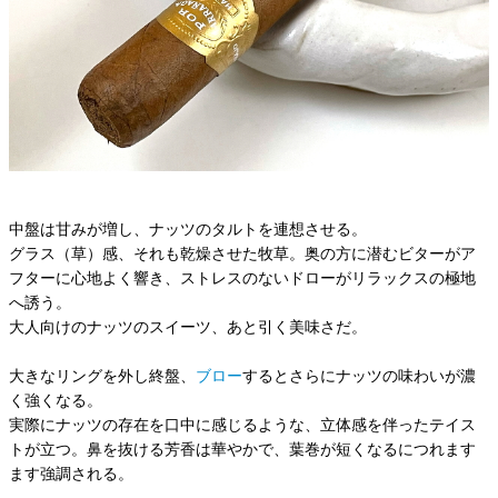
中盤は甘みが増し、ナッツのタルトを連想させる。
グラス（草）感、それも乾燥させた牧草。奥の方に潜むビターがア
フターに心地よく響き、ストレスのないドローがリラックスの極地
へ誘う。
大人向けのナッツのスイーツ、あと引く美味さだ。
大きなリングを外し終盤、
ブロー
するとさらにナッツの味わいが濃
く強くなる。
実際にナッツの存在を口中に感じるような、立体感を伴ったテイス
トが立つ。鼻を抜ける芳香は華やかで、葉巻が短くなるにつれます
ます強調される。