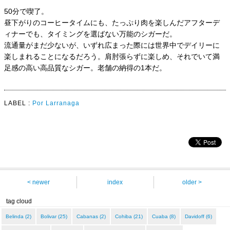
50分で喫了。
昼下がりのコーヒータイムにも、たっぷり肉を楽しんだアフターデ
ィナーでも、タイミングを選ばない万能のシガーだ。
流通量がまだ少ないが、いずれ広まった際には世界中でデイリーに
楽しまれることになるだろう。肩肘張らずに楽しめ、それでいて満
足感の高い高品質なシガー。老舗の納得の1本だ。
LABEL :
Por Larranaga
< newer
index
older >
tag cloud
Belinda (2)
Bolivar (25)
Cabanas (2)
Cohiba (21)
Cuaba (8)
Davidoff (6)