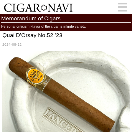
Memorandum of Cigars
Personal criticism.Flavor of the cigar is infinite variety.
Quai D'Orsay No.52 '23
会員登録
お問い合わせ
サインイン
2024-08-12
How to Cigar?
Cigar Location
Cigar Information
Cigar Column
Memorandum
葉巻人
Cigar Map