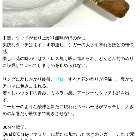
中盤、ウッドがせり上がり酸味がほのかに。
爽快なタッチはますます加速し、シガーの太さを忘れるほどの軽快
感。
優しい花の味わいはストレス無く吸い進められ、どんどん前のめり
に喫煙していってしまうのを止められない。
リングに差しかかり終盤、
ブロー
すると花の香りが増幅し、豊かな
アロマに包みこまれる。
若々しいウッドの青み、ミネラル感、アーシーなタッチも顔を出
す。
コーヒーのような酸味と新たに現れたペッパー感がマッチし、大き
めの葉巻だが最後まで飽きさせない。
80分で喫了。
Quai D'Orsayファミリーに新たに加わった大きめシガー、これで死