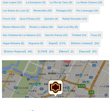
Juan Lopez (15)
La Escepcion (3)
La Flor de Cano (6)
La Gloria Cubana (19)
Los Statos de Luxe (2)
Montecristo (28)
Partagas (41)
Por Larranaga (16)
Punch (23)
Quai d'Orsay (15)
Quintero (4)
Rafael Gonzalez (13)
Ramon Allones (22)
Romeo y Julieta (34)
Saint Luis Rey (8)
San Cristobal de La Habana (12)
Sancho Panza (10)
Trinidad (14)
Troya (2)
Vegas Robaina (8)
Vegueros (9)
【Aged】 (173)
【Edicion Limitada】 (34)
【Edicion Regional】 (94)
【LCDH】 (24)
【Memo】 (1)
【Special】 (55)