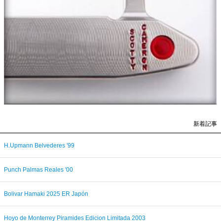
新着記事
H.Upmann Belvederes '99
Punch Palmas Reales '00
Bolivar Hamaki 2025 ER Japón
Hoyo de Monterrey Piramides Edicion Limitada 2003