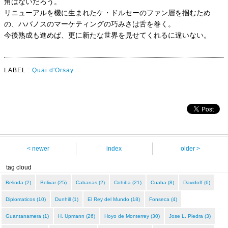
角はないだろう。
リニューアルを機に生まれたケ・ドルセーのファン層を掴むため
の、ハバノスのマーケティングの巧みさは舌を巻く。
今後熟成も進めば、更に新たな世界を見せてくれるに違いない。
LABEL :
Quai d'Orsay
< newer
index
older >
tag cloud
Belinda (2)
Bolivar (25)
Cabanas (2)
Cohiba (21)
Cuaba (8)
Davidoff (6)
Diplomaticos (10)
Dunhill (1)
El Rey del Mundo (18)
Fonseca (4)
Guantanamera (1)
H. Upmann (26)
Hoyo de Monterrey (30)
Jose L. Piedra (3)