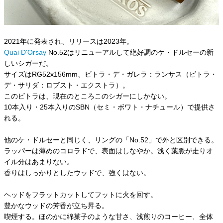
2021年に発表され、リリースは2023年。
Quai D'Orsay
No.52はリニューアルして絶好調のケ・ドルセーの新
しいシガーだ。
サイズはRG52x156mm、ビトラ・デ・ガレラ：ランサス（ビトラ・
デ・サリダ：ロブスト・エクストラ）。
このビトラは、現在のところこのシガーにしかない。
10本入り・25本入りのSBN（セミ・ボワト・ナチュール）で提供さ
れる。
他のケ・ドルセーと同じく、リングの「No.52」で外と区別できる。
ラッパーは薄めのコロラドで、表面はしなやか。浅く葉脈が走りオ
イル分はあまりない。
香りはしっかりとしたウッドで、強くはない。
ヘッドをフラットカットしてフットに火を回す。
豊かなウッドの芳香が立ち昇る。
喫煙する。ほのかに綿菓子のような甘さ、浅煎りのコーヒー、全体