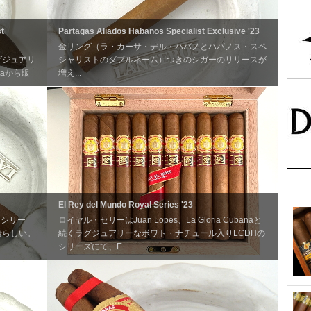
t
Partagas Aliados Habanos Specialist Exclusive '23
金リング（ラ・カーサ・デル・ハバノとハバノス・スペ
グジュアリ
シャリストのダブルネーム）つきのシガーのリリースが
taから販
増え...
El Rey del Mundo Royal Series '23
Hシリー
ロイヤル・セリーはJuan Lopes、La Gloria Cubanaと
晴らしい。
続くラグジュアリーなボワト・ナチュール入りLCDHの
シリーズにて、E …