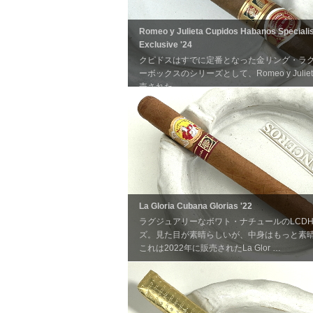
Romeo y Julieta Cupidos Habanos Specialis
Exclusive '24
クピドスはすでに定番となった金リング・ラ
ーボックスのシリーズとして、Romeo y Julie
売された。 …
La Gloria Cubana Glorias '22
ラグジュアリーなボワト・ナチュールのLCD
ズ。見た目が素晴らしいが、中身はもっと素
これは2022年に販売されたLa Glor …