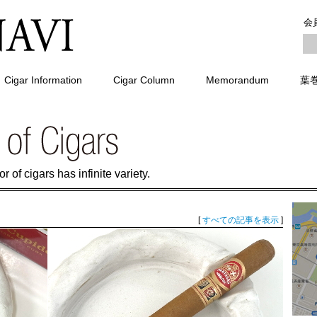
会
Cigar Information
Cigar Column
Memorandum
葉
 of cigars has infinite variety.
[
すべての記事を表示
]