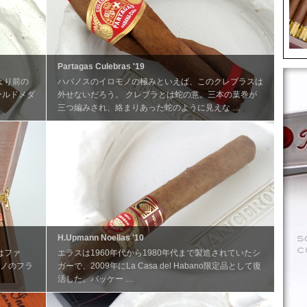
Partagas Culebras '19
より前の
ハバノスのイロモノの極みといえば、このクレブラスは
ールドメダ
外せないだろう。 クレブラとは蛇の意。三本の葉巻が
三つ編みされ、絡まりあった蛇のように見えな …
H.Upmann Noellas '10
はファ
エラスは1960年代から1980年代まで製造されていたシ
バノのフラ
ガーで、2009年にLa Casa del Habano限定品として復
活した。パッケー …