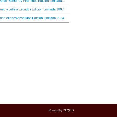
Hoyo de Monterrey Piramides Edicion Limitada 2003
eo y Julieta Escudos Edicion Limitada 2007
on Allones Absolutos Edicion Limitada 2024
Powerd by ZEQOO