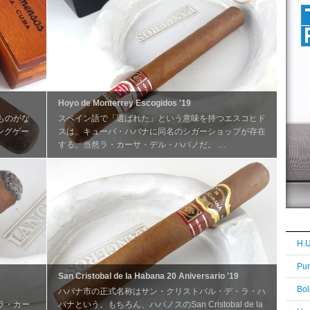
Hoyo de Monterrey Escogidos '19
ものがな
スペイン語で「選ばれた」という意味を持つエスコヒド
ングゲー
スは、キューバ・ハバナに同名のシガーショップが存在
する。当然ラ・カーサ・デル・ハバノだ。 …
H.U
Pun
San Cristobal de la Habana 20 Aniversario '19
Bol
ハバナ市の正式名称はサン・クリストバル・デ・ラ・ハ
、ラ・カー
バナという。もちろん、ハバノスのSan Cristobal de la