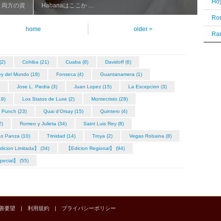
ト両方の資
Habanaはここか …
Rom
home
older >
Ram
(2)
Cohiba (21)
Cuaba (8)
Davidoff (6)
ey del Mundo (18)
Fonseca (4)
Guantanamera (1)
Jose L. Piedra (3)
Juan Lopez (15)
La Escepcion (3)
19)
Los Statos de Luxe (2)
Montecristo (28)
Punch (23)
Quai d'Orsay (15)
Quintero (4)
2)
Romeo y Julieta (34)
Saint Luis Rey (8)
o Panza (10)
Trinidad (14)
Troya (2)
Vegas Robaina (8)
icion Limitada】 (34)
【Edicion Regional】 (94)
ecial】 (55)
善要望
|
利用規約
|
プライバシーポリシー