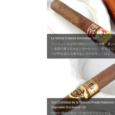
La Gloria Cubana Inmensos '10
インメンソスは2010年のリリース当時、並ぶ
い名前の通り巨大なシガーだった。 今ではリ
ジが54を超える長大なシガーも珍しくはな …
San Cristobal de la Habana Prado Habanos
Specialist Exclusive '19
Punch 48から始まった金のダブルリングは