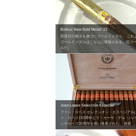
Bolivar New Gold Medal '23
四度目の復活を遂げたゴールドメダル。 これ
ゴールドメダルはこちらに情報がある。旧ゴ
ルだ。
Juan Lopes Selección Especial
ファン・ロペス セレクシオン・エスペシアル
ン・ロペス150周年とラ・カーサ・デル・ハ
ンチャイズ30周年を祝い発表された。 発表 …