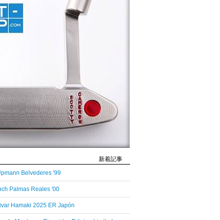
新着記事
pmann Belvederes '99
ch Palmas Reales '00
ivar Hamaki 2025 ER Japón