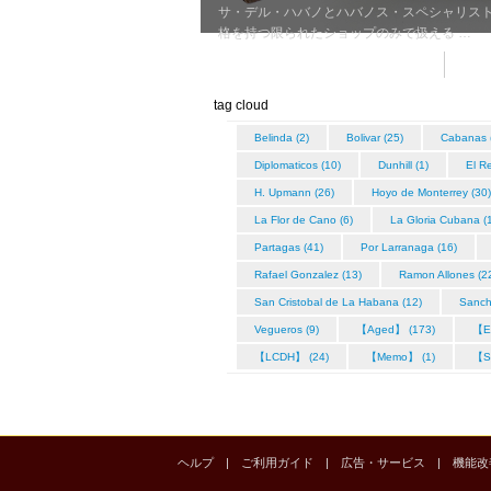
サ・デル・ハバノとハバノス・スペシャリス
格を持つ限られたショップのみで扱える …
tag cloud
Belinda (2)
Bolivar (25)
Cabanas 
Diplomaticos (10)
Dunhill (1)
El R
H. Upmann (26)
Hoyo de Monterrey (30)
La Flor de Cano (6)
La Gloria Cubana (
Partagas (41)
Por Larranaga (16)
Rafael Gonzalez (13)
Ramon Allones (2
San Cristobal de La Habana (12)
Sanch
Vegueros (9)
【Aged】 (173)
【Ed
【LCDH】 (24)
【Memo】 (1)
【Sp
ヘルプ
|
ご利用ガイド
|
広告・サービス
|
機能改