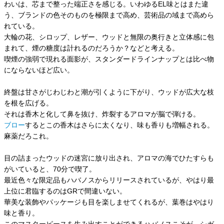
わいは、芯まで整った端正さを感じる。いわゆるEL味とはまた違
う、ブランドの色そのものを極限まで高め、芸術品の域まで高めら
れている。
大輪の花、シロップ、レザー、ウッドと無限の奥行きと立体感に包
まれて、煙の糖度は計れるのだろうか？などと考える。
喫煙の強弱で現れる面影が、スタンダードラインナップとは比べ物
にならないほど広い。
終盤は甘さがじわじわと潮が引くように下がり、ウッドが広大な枝
を根を広げる。
それは香木と化して鼻を抜け、炸裂するアロマが脳で弾ける。
ブロー
するとこの香木はさらに太くなり、味も香りも増幅される。
麻薬だろこれ。
目の詰まったウッドの迷宮に放り出され、アロマの海でひたすらも
がいていると、70分で喫了。
最近色々な限定品もハバノスからリリースされているが、やはり最
上位に君臨するのはGRで間違いない。
華美な装飾やパッケージも目を楽しませてくれるが、葉巻はやはり
味と香り。