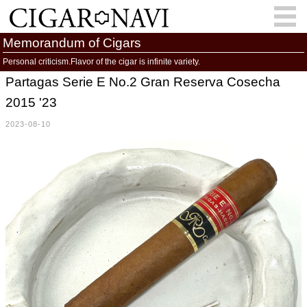
Memorandum of Cigars
Personal criticism.Flavor of the cigar is infinite variety.
Partagas Serie E No.2 Gran Reserva Cosecha
会員登録
お問い合わせ
サインイン
2015 '23
How to Cigar?
Cigar Location
2023-08-10
Cigar Information
Cigar Column
Memorandum
葉巻人
Cigar Map