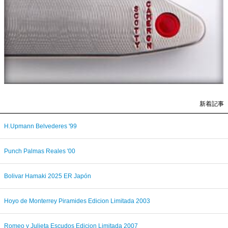
新着記事
H.Upmann Belvederes '99
Punch Palmas Reales '00
Bolivar Hamaki 2025 ER Japón
Hoyo de Monterrey Piramides Edicion Limitada 2003
Romeo y Julieta Escudos Edicion Limitada 2007