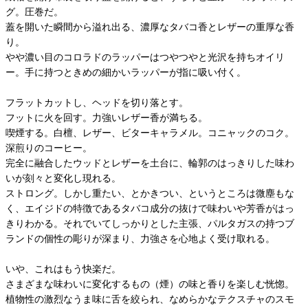
グ。圧巻だ。
蓋を開いた瞬間から溢れ出る、濃厚なタバコ香とレザーの重厚な香
り。
やや濃い目のコロラドのラッパーはつやつやと光沢を持ちオイリ
ー。手に持つときめの細かいラッパーが指に吸い付く。
フラットカットし、ヘッドを切り落とす。
フットに火を回す。力強いレザー香が満ちる。
喫煙する。白檀、レザー、ビターキャラメル。コニャックのコク。
深煎りのコーヒー。
完全に融合したウッドとレザーを土台に、輪郭のはっきりした味わ
いが刻々と変化し現れる。
ストロング。しかし重たい、とかきつい、というところは微塵もな
く、エイジドの特徴であるタバコ成分の抜けで味わいや芳香がはっ
きりわかる。それでいてしっかりとした主張、パルタガスの持つブ
ランドの個性の彫りが深まり、力強さを心地よく受け取れる。
いや、これはもう快楽だ。
さまざまな味わいに変化するもの（煙）の味と香りを楽しむ恍惚。
植物性の激烈なうま味に舌を絞られ、なめらかなテクスチャのスモ