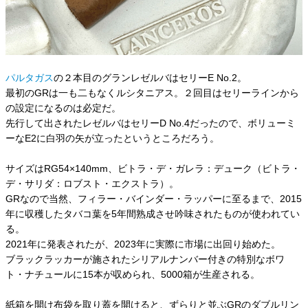
パルタガス
の２本目のグランレゼルバはセリーE No.2。
最初のGRは一も二もなくルシタニアス。２回目はセリーラインから
の設定になるのは必定だ。
先行して出されたレゼルバはセリーD No.4だったので、ボリューミ
ーなE2に白羽の矢が立ったというところだろう。
サイズはRG54×140mm、ビトラ・デ・ガレラ：デューク（ビトラ・
デ・サリダ：ロブスト・エクストラ）。
GRなので当然、フィラー・バインダー・ラッパーに至るまで、2015
年に収穫したタバコ葉を5年間熟成させ吟味されたものが使われてい
る。
2021年に発表されたが、2023年に実際に市場に出回り始めた。
ブラックラッカーが施されたシリアルナンバー付きの特別なボワ
ト・ナチュールに15本が収められ、5000箱が生産される。
紙箱を開け布袋を取り蓋を開けると、ずらりと並ぶGRのダブルリン