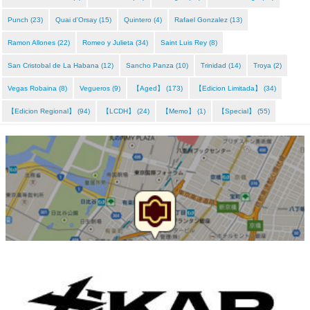
Punch (23)
Quai d'Orsay (15)
Quintero (4)
Rafael Gonzalez (13)
Ramon Allones (22)
Romeo y Julieta (34)
Saint Luis Rey (8)
San Cristobal de La Habana (12)
Sancho Panza (10)
Trinidad (14)
Troya (2)
Vegas Robaina (8)
Vegueros (9)
【Aged】 (173)
【Edicion Limitada】 (34)
【Edicion Regional】 (94)
【LCDH】 (24)
【Memo】 (1)
【Special】 (55)