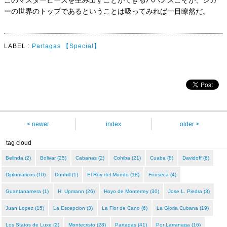
このマスターピースを生み出すことができるハバノスこそが、シガ
ーの世界のトップであるということは吸ってみれば一目瞭然だ。
LABEL :
Partagas
【Special】
< newer
index
older >
tag cloud
Belinda (2)
Bolivar (25)
Cabanas (2)
Cohiba (21)
Cuaba (8)
Davidoff (6)
Diplomaticos (10)
Dunhill (1)
El Rey del Mundo (18)
Fonseca (4)
Guantanamera (1)
H. Upmann (26)
Hoyo de Monterrey (30)
Jose L. Piedra (3)
Juan Lopez (15)
La Escepcion (3)
La Flor de Cano (6)
La Gloria Cubana (19)
Los Statos de Luxe (2)
Montecristo (28)
Partagas (41)
Por Larranaga (16)