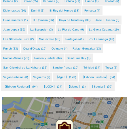
Belinda (2)
Bolivar (25)
Cabanas (2)
Cohiba (21)
Cuaba (8)
Davidoff (6)
Diplomaticos (10)
Dunhill (1)
El Rey del Mundo (18)
Fonseca (4)
Guantanamera (1)
H. Upmann (26)
Hoyo de Monterrey (30)
Jose L. Piedra (3)
Juan Lopez (15)
La Escepcion (3)
La Flor de Cano (6)
La Gloria Cubana (19)
Los Statos de Luxe (2)
Montecristo (28)
Partagas (41)
Por Larranaga (16)
Punch (23)
Quai d'Orsay (15)
Quintero (4)
Rafael Gonzalez (13)
Ramon Allones (22)
Romeo y Julieta (34)
Saint Luis Rey (8)
San Cristobal de La Habana (12)
Sancho Panza (10)
Trinidad (14)
Troya (2)
Vegas Robaina (8)
Vegueros (9)
【Aged】 (173)
【Edicion Limitada】 (34)
【Edicion Regional】 (94)
【LCDH】 (24)
【Memo】 (1)
【Special】 (55)