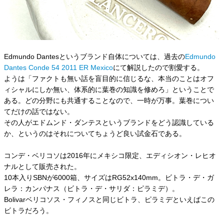
Edmundo Dantesというブランド自体については、過去の
Edmundo
Dantes Conde 54 2011 ER Mexico
にて解説したので割愛する。
ようは「ファクトも無い話を盲目的に信じるな、本当のことはオフ
ィシャルにしか無い、体系的に葉巻の知識を修めろ」ということで
ある。どの分野にも共通することなので、一時が万事。葉巻につい
てだけの話ではない。
その人がエドムンド・ダンテスというブランドをどう認識している
か、というのはそれについてちょうど良い試金石である。
コンデ・ベリコソは2016年にメキシコ限定、エディシオン・レヒオ
ナルとして販売された。
10本入りSBNが6000箱、サイズはRG52x140mm。ビトラ・デ・ガ
レラ：カンパナス（ビトラ・デ・サリダ：ピラミデ）。
Bolivarベリコソス・フィノスと同じビトラ、ピラミデといえばこの
ビトラだろう。