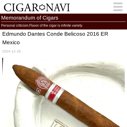
Memorandum of Cigars
Personal criticism.Flavor of the cigar is infinite variety.
Edmundo Dantes Conde Belicoso 2016 ER
会員登録
お問い合わせ
サインイン
Mexico
How to Cigar?
Cigar Location
2024-12-25
Cigar Information
Cigar Column
Memorandum
葉巻人
Cigar Map