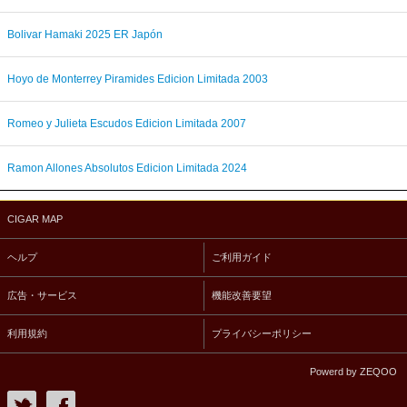
Bolivar Hamaki 2025 ER Japón
Hoyo de Monterrey Piramides Edicion Limitada 2003
Romeo y Julieta Escudos Edicion Limitada 2007
Ramon Allones Absolutos Edicion Limitada 2024
CIGAR MAP
ヘルプ
ご利用ガイド
広告・サービス
機能改善要望
利用規約
プライバシーポリシー
Powerd by ZEQOO