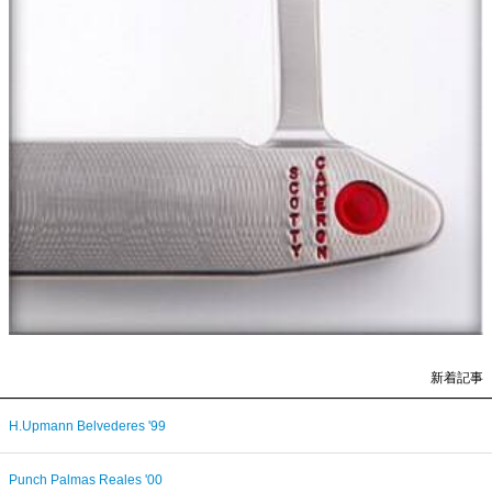
新着記事
H.Upmann Belvederes '99
Punch Palmas Reales '00