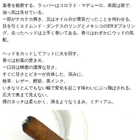
葉巻を観察する。ラッパーはコロラド・マデューロ。表面は斑で、
油っ気は失せている。
一部がテカテカ輝き、元はオイル分が豊富だったことを伺わせる。
目を引くエドムンド・ダンテスのリングとメキシコのERダブルリン
グ。尖ったヘッドは上手く巻いてある。香りはわずかにウッドの気
配。
ヘッドをカットしてフットに火を回す。
香りは杉葉の焚き火。
一口目は蜂蜜の濃厚な甘さ。
すぐに甘さとビターが合体した、深みに。
牧草、レザー、鰹節、黒インク。
いきなりとんでもない幅で変化を起こす味わいにぶっ飛ばされる。
広大で奥まで見えない。
煙のタッチは柔らかく、滴るようなうまみ。ミディアム。