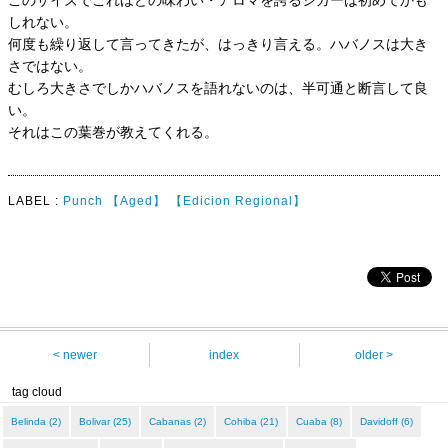
このサイズでこれほどの味わい・アロマを誇るシガーは初めてかも
しれない。
何度も繰り返して言ってきたが、はっきり言える。ハバノスは大き
さではない。
むしろ大きさでしかハバノスを語れないのは、半可通と断言して良
い。
それはこの葉巻が教えてくれる。
LABEL :
Punch
【Aged】
【Edicion Regional】
< newer
index
older >
tag cloud
Belinda (2)
Bolivar (25)
Cabanas (2)
Cohiba (21)
Cuaba (8)
Davidoff (6)