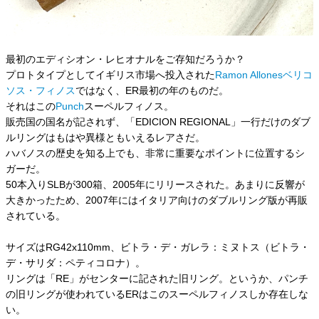
最初のエディシオン・レヒオナルをご存知だろうか？
プロトタイプとしてイギリス市場へ投入された
Ramon Allonesベリコ
ソス・フィノス
ではなく、ER最初の年のものだ。
それはこの
Punch
スーペルフィノス。
販売国の国名が記されず、「EDICION REGIONAL」一行だけのダブ
ルリングはもはや異様ともいえるレアさだ。
ハバノスの歴史を知る上でも、非常に重要なポイントに位置するシ
ガーだ。
50本入りSLBが300箱、2005年にリリースされた。あまりに反響が
大きかったため、2007年にはイタリア向けのダブルリング版が再販
されている。
サイズはRG42x110mm、ビトラ・デ・ガレラ：ミヌトス（ビトラ・
デ・サリダ：ペティコロナ）。
リングは「RE」がセンターに記された旧リング。というか、パンチ
の旧リングが使われているERはこのスーペルフィノスしか存在しな
い。