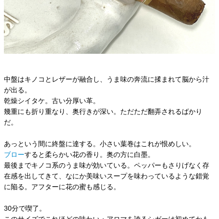
中盤はキノコとレザーが融合し、うま味の奔流に揉まれて脳から汁
が出る。
乾燥シイタケ。古い分厚い革。
幾重にも折り重なり、奥行きが深い。ただただ翻弄されるばかり
だ。
あっという間に終盤に達する。小さい葉巻はこれが恨めしい。
ブロー
すると柔らかい花の香り。奥の方に白墨。
最後までキノコ系のうま味が効いている。ペッパーもさりげなく存
在感を出してきて、なにか美味いスープを味わっているような錯覚
に陥る。アフターに花の蜜も感じる。
30分で喫了。