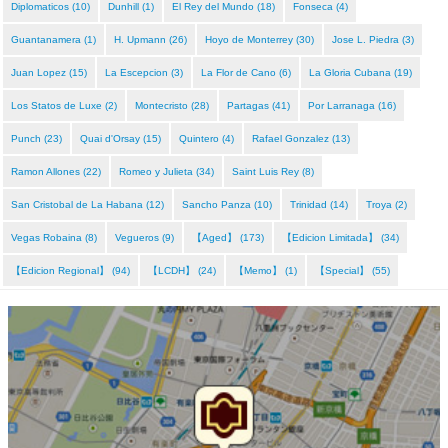
Diplomaticos (10)
Dunhill (1)
El Rey del Mundo (18)
Fonseca (4)
Guantanamera (1)
H. Upmann (26)
Hoyo de Monterrey (30)
Jose L. Piedra (3)
Juan Lopez (15)
La Escepcion (3)
La Flor de Cano (6)
La Gloria Cubana (19)
Los Statos de Luxe (2)
Montecristo (28)
Partagas (41)
Por Larranaga (16)
Punch (23)
Quai d'Orsay (15)
Quintero (4)
Rafael Gonzalez (13)
Ramon Allones (22)
Romeo y Julieta (34)
Saint Luis Rey (8)
San Cristobal de La Habana (12)
Sancho Panza (10)
Trinidad (14)
Troya (2)
Vegas Robaina (8)
Vegueros (9)
【Aged】 (173)
【Edicion Limitada】 (34)
【Edicion Regional】 (94)
【LCDH】 (24)
【Memo】 (1)
【Special】 (55)