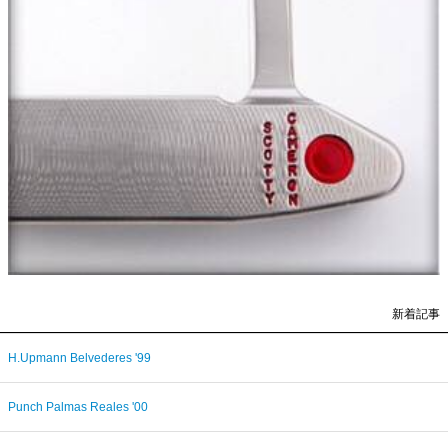
新着記事
H.Upmann Belvederes '99
Punch Palmas Reales '00