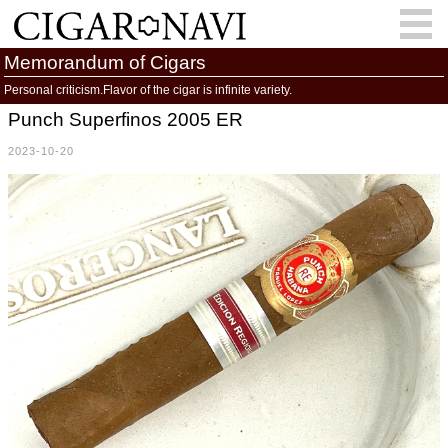
Memorandum of Cigars
Personal criticism.Flavor of the cigar is infinite variety.
Punch Superfinos 2005 ER
会員登録
お問い合わせ
サインイン
2023-10-20
How to Cigar?
Cigar Location
Cigar Information
Cigar Column
Memorandum
葉巻人
Cigar Map