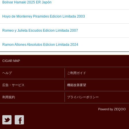
Bolivar Hamaki 2025 ER Japón
Hoyo de Monterrey Piramides Edicion Limitada 2003
Romeo y Julieta Escudos Edicion Limitada 2007
Ramon Allones Absolutos Edicion Limitada 2024
CIGAR MAP
ヘルプ
ご利用ガイド
広告・サービス
機能改善要望
利用規約
プライバシーポリシー
Powerd by ZEQOO