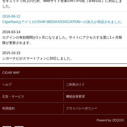
セキュリティ向上のため、Webサイト全体のHTTPS化（常時SSL）に対応しま
した。
2016-06-12
CIgarNaviはアメリカCIGAR MEDIA ASSOCIATIONへの加入が承認されました。
2016-03-14
ログインの有効期間が1ヶ月になりました。サイトにアクセスする度に1ヶ月期
限が更新されます。
2015-10-15
シガーナビがスマートフォンに対応しました。
CIGAR MAP
ヘルプ
ご利用ガイド
広告・サービス
機能改善要望
利用規約
プライバシーポリシー
Powerd by ZEQOO