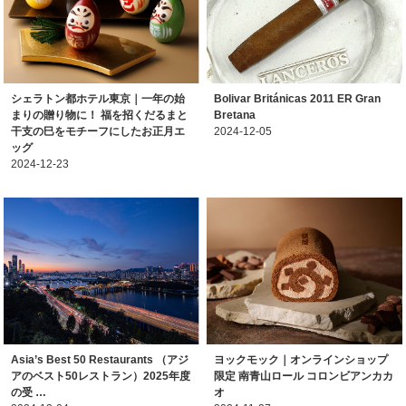
シェラトン都ホテル東京｜一年の始
Bolivar Británicas 2011 ER Gran
まりの贈り物に！ 福を招くだるまと
Bretana
干支の巳をモチーフにしたお正月エ
2024-12-05
ッグ
2024-12-23
Asia’s Best 50 Restaurants （アジ
ヨックモック｜オンラインショップ
アのベスト50レストラン）2025年度
限定 南青山ロール コロンビアンカカ
の受 …
オ